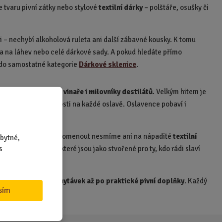
e tvaru pivní zátky nebo stylové
textilní dárky
– polštáře, osušky či
oli – nechybí alkoholová ruleta ani další zábavné kousky. K tomu
ička na láhev nebo celé dárkové sady. A pokud hledáte přímo
li do samostatné kategorie
Dárkové sklenice
.
ní dárky pro pivaře, vinaře i milovníky destilátů
. Velkým hitem je
ane středem pozornosti na každé oslavě. Oslavence pobaví i
dit každou párty. Zapomenout nesmíme ani na nápadité
textilní
bytné,
s
e a další vychytávky, které jsou jako stvořené pro ty, kdo rádi slaví
recesistických vychytávek až po praktické pivní doplňky
. Každý
sím