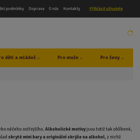
dní podmínky
Doprava
O nás
Kontakty
Přihlásit uživatele
ro děti a mládež
Pro muže
Pro ženy
nebo něčeho ostřejšího.
Alkoholické motivy
jsou totiž tak oblíbené,
klad
skryté mini bary a originální skrýše na alkohol
, z nichž