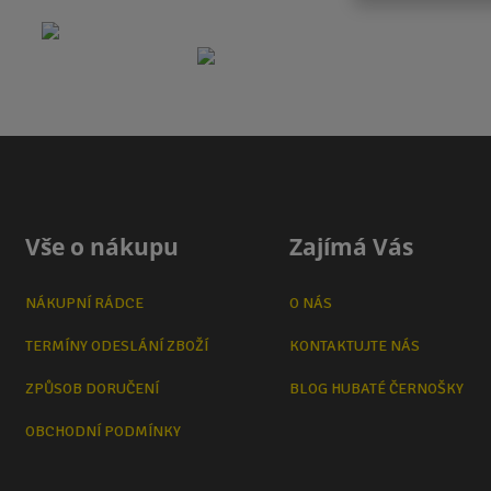
Vše o nákupu
Zajímá Vás
NÁKUPNÍ RÁDCE
O NÁS
TERMÍNY ODESLÁNÍ ZBOŽÍ
KONTAKTUJTE NÁS
ZPŮSOB DORUČENÍ
BLOG HUBATÉ ČERNOŠKY
OBCHODNÍ PODMÍNKY