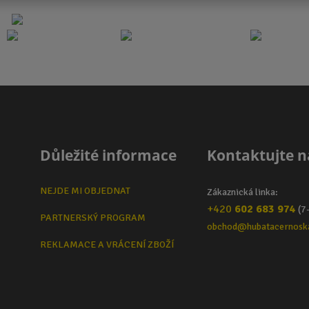
Důležité informace
Kontaktujte n
NEJDE MI OBJEDNAT
Zákaznická linka:
+420
602 683 974
(7
PARTNERSKÝ PROGRAM
obchod@hubatacernosk
REKLAMACE A VRÁCENÍ ZBOŽÍ