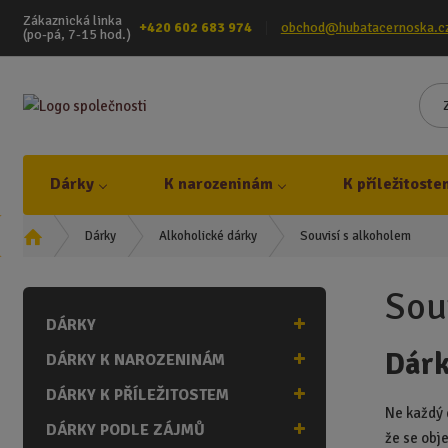
Zákaznická linka
+420 602 683 974
obchod@hubatacernoska.c
(po-pá, 7-15 hod.)
Dárky
K narozeninám
K příležitoste
Ú
Souvisí s alkoholem
Dárky
Alkoholické dárky
v
o
Sou
d
DÁRKY
n
í
Dárk
DÁRKY K NAROZENINÁM
s
t
DÁRKY K PŘÍLEŽITOSTEM
r
Ne každý 
DÁRKY PODLE ZÁJMŮ
a
že se obj