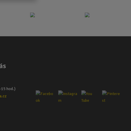
ás
–15 hod.)
a.cz