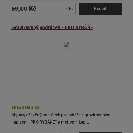
69,00 Kč
Koupit
Ks
Z
m
ě
Gravírovaný podtácek - PRO RYBÁŘE
n
i
t
p
o
č
e
t
SKLADEM 1 KS
Stylový dřevěný podtácek pro rybáře s gravírovaným
nápisem „PRO RYBÁŘE“ a motivem kap...