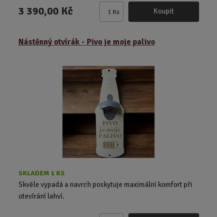
3 390,00 Kč
Koupit
Ks
Z
m
ě
Nástěnný otvírák - Pivo je moje palivo
n
i
t
p
o
č
e
t
SKLADEM 1 KS
Skvěle vypadá a navrch poskytuje maximální komfort při
otevírání lahví.