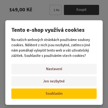
149,00 Kč
Koupit
Ks
Z
m
ě
Gravírovaný podtácek - PRO MOTORKÁŘE
n
Tento e-shop využívá cookies
i
t
Na našich webových stránkách používáme soubory
p
cookies. Některé z nich jsou nezbytné, zatímco jiné
o
nám pomáhají vylepšit tento web a váš uživatelský
č
zážitek. Souhlasíte s používáním všech cookies?
e
t
Nastavení
Jen nezbytné
SKLADEM 3 KS
Souhlasím
Stylový dřevěný podtácek pro motorkáře s gravírovaným
nápisem „PRO MOTORKÁŘE“ a motiv...