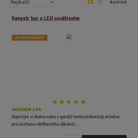
Ř
O
T
6
položek
a
b
a
z
r
b
Kanystr bar s LED osvětlením
e
á
u
n
z
l
í
NEJPRODÁVANĚJŠÍ
k
k
p
o
o
r
o
v
v
d
ý
ý
u
v
v
k
ý
ý
t
p
p
ů
i
i
s
s
SKLADEM 1 KS
Dopřejte si doma nebo v garáži tento jedinečný minibar
pro úschovu oblíbeného alkohol...