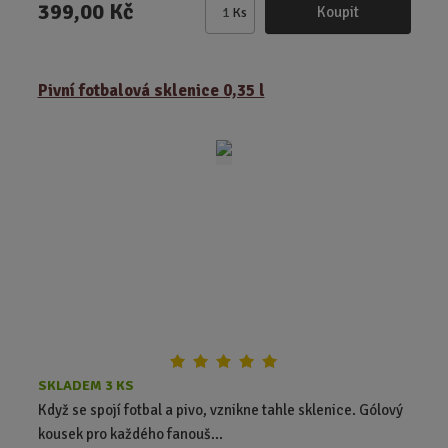
399,00 Kč
Koupit
Ks
Z
m
ě
Pivní fotbalová sklenice 0,35 l
n
i
t
p
o
č
e
t
SKLADEM 3 KS
Když se spojí fotbal a pivo, vznikne tahle sklenice. Gólový
kousek pro každého fanouš...