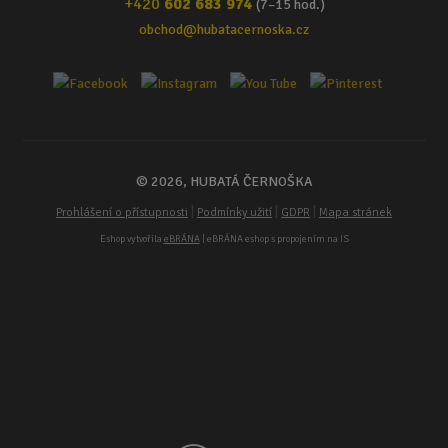
+420
602 683 974
(7–15 hod.)
obchod@hubatacernoska.cz
© 2026, HUBATÁ ČERNOŠKA
|
|
|
Prohlášení o přístupnosti
Podmínky užití
GDPR
Mapa stránek
Eshop vytvořila
eBRÁNA
| eBRÁNA eshop s propojením na IS