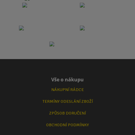
Vše o nákupu
NÁKUPNÍ RÁDCE
TERMÍNY ODESLÁNÍ ZBOŽÍ
ZPŮSOB DORUČENÍ
OBCHODNÍ PODMÍNKY