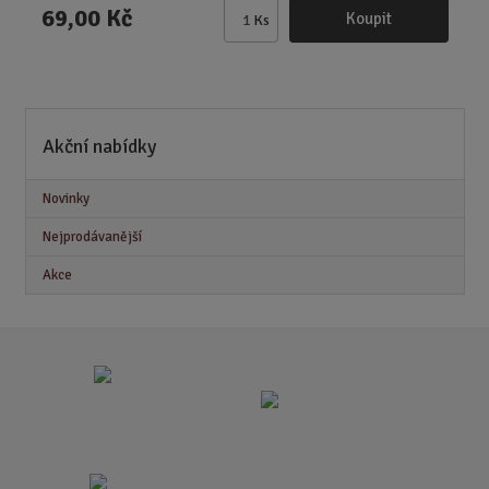
69,00 Kč
Koupit
Ks
Z
m
ě
n
i
Akční nabídky
t
p
o
Novinky
č
Nejprodávanější
e
t
Akce