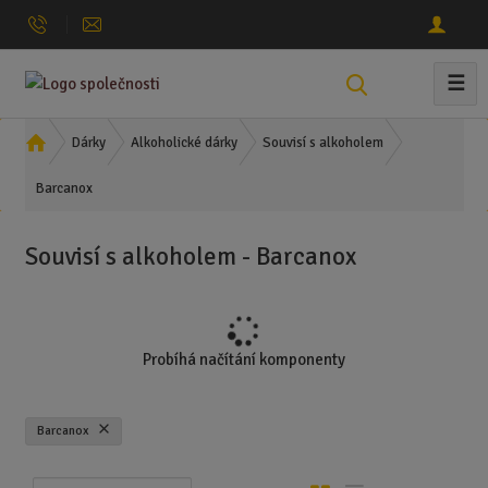
☰
V
y
h
Ú
Dárky
Alkoholické dárky
Souvisí s alkoholem
l
v
Barcanox
o
e
d
d
n
a
Souvisí s alkoholem - Barcanox
í
t
s
t
r
a
Probíhá načítání komponenty
n
a
Barcanox