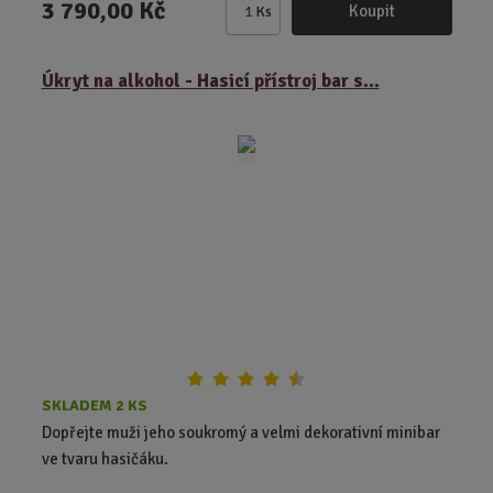
3 790,00 Kč
Koupit
Ks
Z
m
ě
Úkryt na alkohol - Hasicí přístroj bar s...
n
i
t
p
o
č
e
t
SKLADEM 2 KS
Dopřejte muži jeho soukromý a velmi dekorativní minibar
ve tvaru hasičáku.