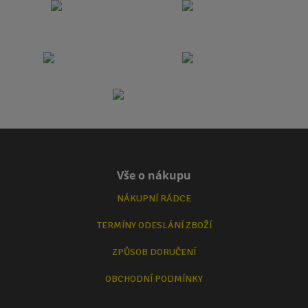
Vše o nákupu
NÁKUPNÍ RÁDCE
TERMÍNY ODESLÁNÍ ZBOŽÍ
ZPŮSOB DORUČENÍ
OBCHODNÍ PODMÍNKY