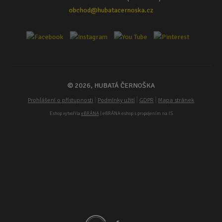
obchod@hubatacernoska.cz
© 2026, HUBATÁ ČERNOŠKA
|
|
|
Prohlášení o přístupnosti
Podmínky užití
GDPR
Mapa stránek
Eshop vytvořila
eBRÁNA
| eBRÁNA eshop s propojením na IS