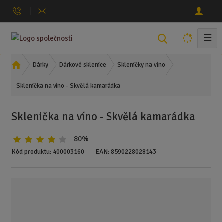
☰
V
y
h
Ú
Dárky
Dárkové sklenice
Skleničky na víno
l
v
Sklenička na víno - Skvělá kamarádka
o
e
d
d
n
a
Sklenička na víno - Skvělá kamarádka
í
t
s
80%
t
r
Kód produktu:
400003160
EAN:
8590228028143
a
n
a