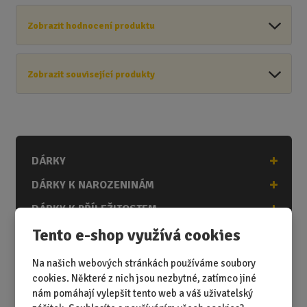
Zobrazit hodnocení produktu
Zobrazit související produkty
DÁRKY
DÁRKY K NAROZENINÁM
DÁRKY K PŘÍLEŽITOSTEM
Tento e-shop využívá cookies
DÁRKY PODLE ZÁJMŮ
DÁRKY PODLE ZAMĚSTNÁNÍ
Na našich webových stránkách používáme soubory
cookies. Některé z nich jsou nezbytné, zatímco jiné
DÁRKY PRO DĚTI A MLÁDEŽ
nám pomáhají vylepšit tento web a váš uživatelský
DÁRKY PRO MUŽE