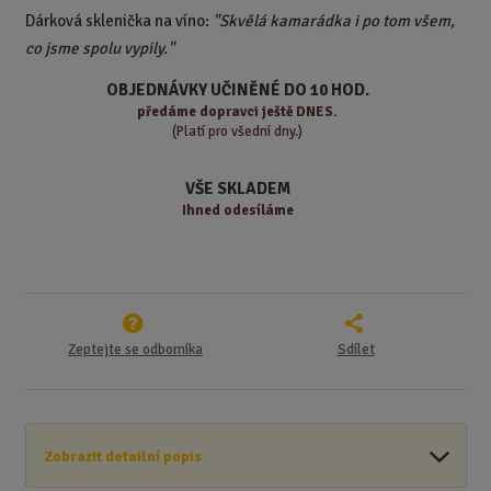
t
m
t
Dárková sklenička na víno:
"
Skvělá kamarádka i po tom všem,
p
n
m
co jsme spolu vypily.
"
o
o
n
ž
o
č
OBJEDNÁVKY UČINĚNÉ DO 10 HOD.
s
ž
e
předáme
dopravci ještě DNES.
t
s
t
(Platí pro všední dny.)
v
t
í
v
VŠE SKLADEM
í
Ihned odesíláme
Zeptejte se odborníka
Sdílet
Zobrazit detailní popis