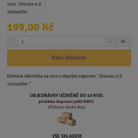
199,00 Kč
S
N
Z
Ks
n
a
m
í
v
ě
ž
ý
Není skladem
n
i
š
i
t
i
t
m
t
Dárková sklenička na víno s vtipným nápisem:
"Dneska si ji
p
n
m
zasloužím.
"
o
o
n
ž
o
č
OBJEDNÁVKY UČINĚNÉ DO 10 HOD.
s
ž
e
předáme
dopravci ještě DNES.
t
s
t
(Platí pro všední dny.)
v
t
í
v
í
VŠE SKLADEM