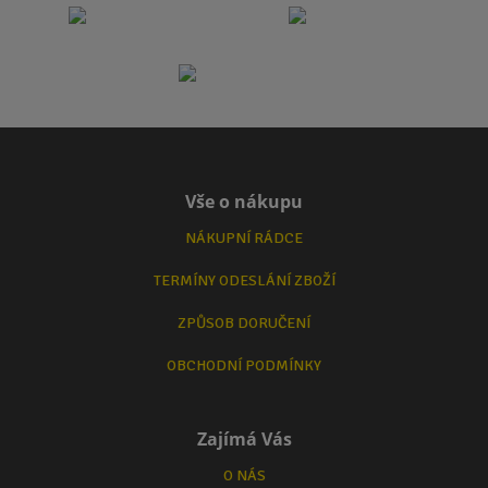
Vše o nákupu
NÁKUPNÍ RÁDCE
TERMÍNY ODESLÁNÍ ZBOŽÍ
ZPŮSOB DORUČENÍ
OBCHODNÍ PODMÍNKY
Zajímá Vás
O NÁS