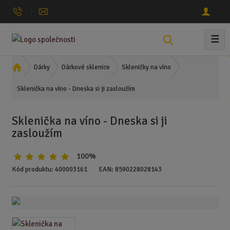
☰
V
y
h
Ú
Dárky
Dárkové sklenice
Skleničky na víno
l
v
Sklenička na víno - Dneska si ji zasloužím
o
e
d
d
n
a
Sklenička na víno - Dneska si ji
í
t
zasloužím
s
t
100%
r
a
Kód produktu:
400003161
EAN:
8590228028143
n
a