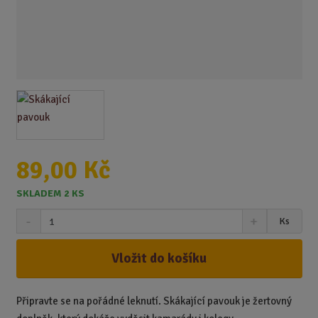
89,00 Kč
SKLADEM 2 KS
S
N
Z
Ks
n
a
m
í
v
ě
ž
ý
Vložit do košíku
n
i
š
i
t
i
t
m
t
Připravte se na pořádné leknutí. Skákající pavouk je žertovný
p
n
m