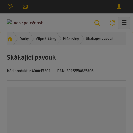
☰
V
y
h
Ú
Skákající pavouk
Dárky
Vtipné dárky
Ptákoviny
l
v
o
e
Skákající pavouk
d
d
n
a
Kód produktu:
400013201
EAN:
8003558825806
í
t
s
t
r
a
n
a