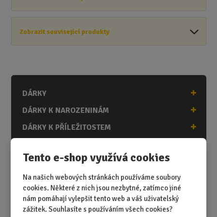
Zobrazit související produkty
DÁRKY
DÁRKY K NAROZENINÁM
DÁRKY K PŘÍLEŽITOSTEM
DÁRKY PODLE ZÁJMŮ
Tento e-shop využívá cookies
DÁRKY PODLE ZAMĚSTNÁNÍ
Na našich webových stránkách používáme soubory
DÁRKY PRO DĚTI A MLÁDEŽ
cookies. Některé z nich jsou nezbytné, zatímco jiné
DÁRKY PRO MUŽE
nám pomáhají vylepšit tento web a váš uživatelský
zážitek. Souhlasíte s používáním všech cookies?
DÁRKY PRO ŽENY