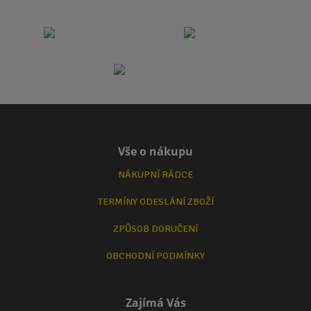
Vše o nákupu
NÁKUPNÍ RÁDCE
TERMÍNY ODESLÁNÍ ZBOŽÍ
ZPŮSOB DORUČENÍ
OBCHODNÍ PODMÍNKY
Zajímá Vás