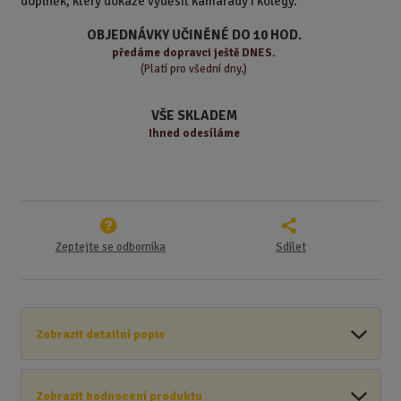
doplněk, který dokáže vyděsit kamarády i kolegy.
o
o
n
ž
o
č
OBJEDNÁVKY UČINĚNÉ DO 10 HOD.
s
ž
e
předáme
dopravci ještě DNES.
t
s
t
(Platí pro všední dny.)
v
t
í
v
VŠE SKLADEM
í
Ihned odesíláme
Zeptejte se odborníka
Sdílet
Zobrazit detailní popis
Zobrazit hodnocení produktu