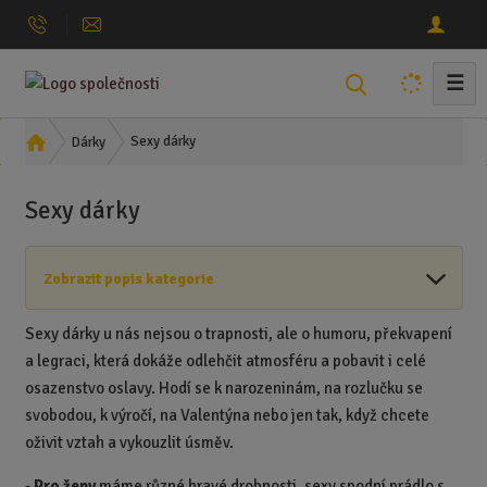
☰
V
y
h
Ú
Sexy dárky
Dárky
l
v
o
e
Sexy dárky
d
d
n
a
í
t
Zobrazit popis kategorie
s
t
r
Sexy dárky u nás nejsou o trapnosti, ale o humoru, překvapení
a
a legraci, která dokáže odlehčit atmosféru a pobavit i celé
n
osazenstvo oslavy. Hodí se k narozeninám, na rozlučku se
a
svobodou, k výročí, na Valentýna nebo jen tak, když chcete
oživit vztah a vykouzlit úsměv.
-
Pro ženy
máme různé hravé drobnosti, sexy spodní prádlo s