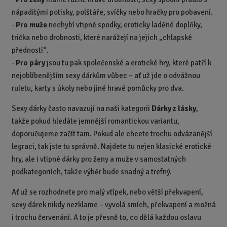
nápaditými potisky, polštáře, svíčky nebo hračky pro pobavení.
-
Pro muže
nechybí vtipné spodky, eroticky laděné doplňky,
trička nebo drobnosti, které narážejí na jejich „chlapské
přednosti“.
-
Pro páry
jsou tu pak společenské a erotické hry, které patří k
nejoblíbenějším sexy dárkům vůbec – ať už jde o odvážnou
ruletu, karty s úkoly nebo jiné hravé pomůcky pro dva.
Sexy dárky často navazují na naši kategorii
Dárky z lásky
,
takže pokud hledáte jemnější romantickou variantu,
doporučujeme začít tam. Pokud ale chcete trochu odvázanější
legraci, tak jste tu správně. Najdete tu nejen klasické erotické
hry, ale i vtipné dárky pro ženy a muže v samostatných
podkategoriích, takže výběr bude snadný a trefný.
Ať už se rozhodnete pro malý vtípek, nebo větší překvapení,
sexy dárek nikdy nezklame – vyvolá smích, překvapení a možná
i trochu červenání. A to je přesně to, co dělá každou oslavu