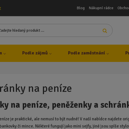
Blog
Nákupní rádce
Obcho
z
Z
Vyhledat
a
d
e
j
m
Podle zájmů
Podle zaměstnání
P
t
e
h
l
e
ránky na peníze
d
a
ky na peníze, peněženky a schrán
n
ý
p
eníze je praktické, ale nemusí to být nudné! V naší nabídce najdete or
r
 bankovky či mince. Některé fungují jako mini sejfy, jiné jsou spíše s
o