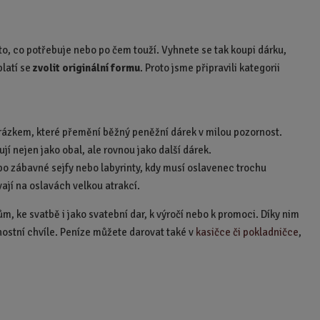
to, co potřebuje nebo po čem touží. Vyhnete se tak koupi dárku,
platí se
zvolit originální formu
. Proto jsme připravili kategorii
obrázkem, které přemění běžný peněžní dárek v milou pozornost.
jí nejen jako obal, ale rovnou jako další dárek.
o zábavné sejfy nebo labyrinty, kdy musí oslavenec trochu
jí na oslavách velkou atrakcí.
, ke svatbě i jako svatební dar, k výročí nebo k promoci. Díky nim
nostní chvíle. Peníze můžete darovat také v
kasičce či pokladničce
,