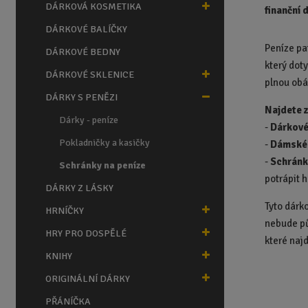
n
DÁRKOVÁ KOSMETIKA
finanční 
a
DÁRKOVÉ BALÍČKY
Peníze pa
DÁRKOVÉ BEDNY
který dot
DÁRKOVÉ SKLENICE
plnou obá
DÁRKY S PENĚZI
Najdete 
Dárky - peníze
-
Dárkové
Pokladničky a kasičky
-
Dámské 
-
Schránk
Schránky na peníze
potrápit 
DÁRKY Z LÁSKY
Tyto dárk
HRNÍČKY
nebude p
HRY PRO DOSPĚLÉ
které naj
KNIHY
ORIGINÁLNÍ DÁRKY
PŘÁNÍČKA