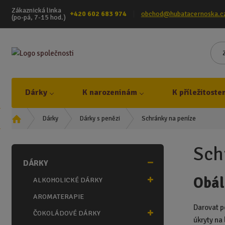
Zákaznická linka
+420 602 683 974
obchod@hubatacernoska.c
(po-pá, 7-15 hod.)
Dárky
K narozeninám
K příležitoste
Ú
Schránky na peníze
Dárky
Dárky s penězi
v
o
Sch
d
DÁRKY
n
í
Obál
ALKOHOLICKÉ DÁRKY
s
t
AROMATERAPIE
r
Darovat p
ČOKOLÁDOVÉ DÁRKY
a
úkryty na