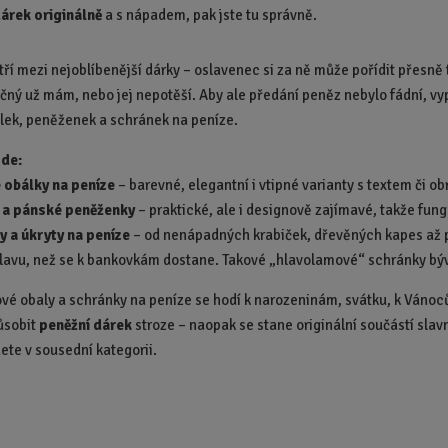
dárek originálně
a s nápadem, pak jste tu správně.
d
u
k
tří mezi nejoblíbenější dárky – oslavenec si za ně může pořídit přesně 
t
yčný už mám, nebo jej nepotěší. Aby ale předání peněz nebylo fádní, vy
.
lek, peněženek a schránek na peníze.
.
.
zde:
 obálky na peníze
– barevné, elegantní i vtipné varianty s textem či 
a pánské peněženky
– praktické, ale i designově zajímavé, takže fungu
y a úkryty na peníze
– od nenápadných krabiček, dřevěných kapes až p
hlavu, než se k bankovkám dostane. Takové „hlavolamové“ schránky býva
ové obaly a schránky na peníze se hodí k narozeninám, svátku, k Vánocům
ůsobit
peněžní dárek
stroze – naopak se stane originální součástí slav
dete v sousední kategorii.