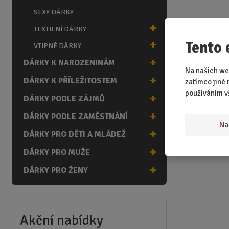
SEXY DÁRKY
TEXTILNÍ DÁRKY
Tento 
VTIPNÉ DÁRKY
DÁRKY K NAROZENINÁM
Na našich we
DÁRKY K PŘÍLEŽITOSTEM
zatímco jiné 
používáním v
DÁRKY PODLE ZÁJMŮ
DÁRKY PODLE ZAMĚSTNÁNÍ
Na
DÁRKY PRO DĚTI A MLÁDEŽ
DÁRKY PRO MUŽE
DÁRKY PRO ŽENY
Akční nabídky