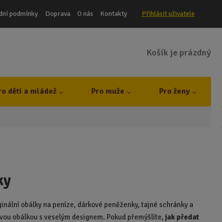
dní podmínky
Doprava
O nás
Kontakty
Přihlásit uživatele
Košík je prázdný
ro děti a mládež
Pro muže
Pro ženy
ky
iginální obálky na peníze, dárkové peněženky, tajné schránky a
tylovou obálkou s veselým designem. Pokud přemýšlíte,
jak předat