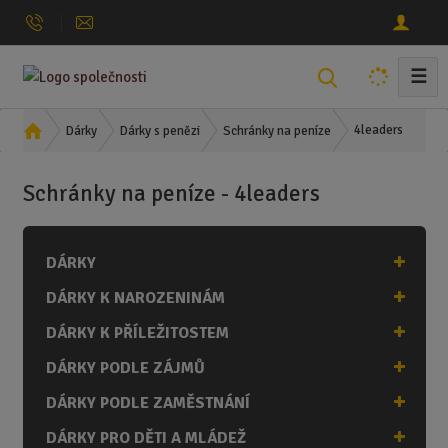
☰
V
y
h
Ú
4leaders
Dárky
Dárky s penězi
Schránky na peníze
l
v
o
e
Schránky na peníze - 4leaders
d
d
n
a
í
t
DÁRKY
s
t
DÁRKY K NAROZENINÁM
r
a
DÁRKY K PŘÍLEŽITOSTEM
n
DÁRKY PODLE ZÁJMŮ
a
DÁRKY PODLE ZAMĚSTNÁNÍ
DÁRKY PRO DĚTI A MLÁDEŽ