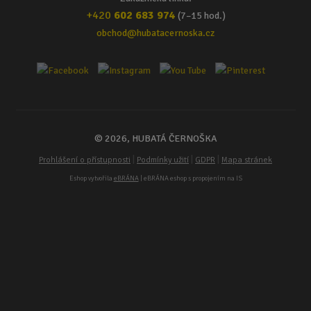
+420
602 683 974
(7–15 hod.)
obchod@hubatacernoska.cz
© 2026, HUBATÁ ČERNOŠKA
|
|
|
Prohlášení o přístupnosti
Podmínky užití
GDPR
Mapa stránek
Eshop vytvořila
eBRÁNA
| eBRÁNA eshop s propojením na IS