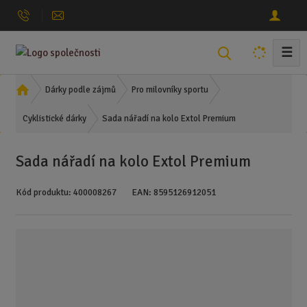
☰
V
y
h
Ú
Dárky podle zájmů
Pro milovníky sportu
l
v
Sada nářadí na kolo Extol Premium
o
Cyklistické dárky
e
d
d
n
a
Sada nářadí na kolo Extol Premium
í
t
s
Kód produktu:
400008267
EAN:
8595126912051
t
r
a
n
a