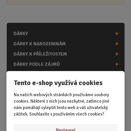
DÁRKY
DÁRKY K NAROZENINÁM
DÁRKY K PŘÍLEŽITOSTEM
DÁRKY PODLE ZÁJMŮ
DÁRKY PODLE ZAMĚSTNÁNÍ
Tento e-shop využívá cookies
DÁRKY PRO DĚTI A MLÁDEŽ
Na našich webových stránkách používáme soubory
DÁRKY PRO MUŽE
cookies. Některé z nich jsou nezbytné, zatímco jiné
DÁRKY PRO ŽENY
nám pomáhají vylepšit tento web a váš uživatelský
zážitek. Souhlasíte s používáním všech cookies?
Nastavení