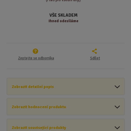
v
t
í
v
VŠE SKLADEM
í
Ihned odesíláme
Zeptejte se odborníka
Sdílet
Zobrazit detailní popis
Zobrazit hodnocení produktu
Zobrazit související produkty