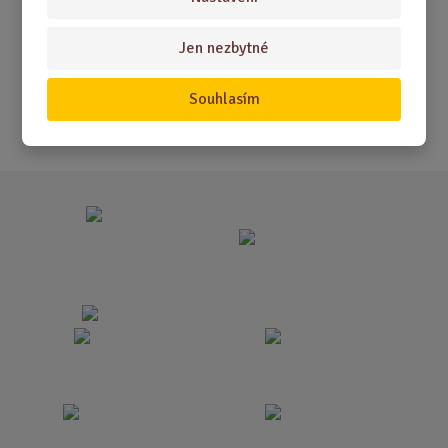
Akční nabídky
Jen nezbytné
Novinky
Nejprodávanější
Souhlasím
Akce