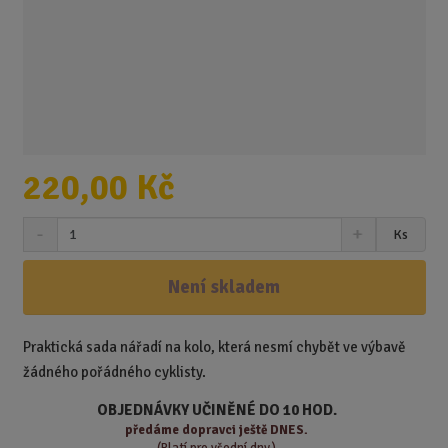
220,00 Kč
S
N
Z
Ks
n
a
m
í
v
ě
ž
ý
Není skladem
n
i
š
i
t
i
t
m
t
Praktická sada nářadí na kolo, která nesmí chybět ve výbavě
p
n
m
žádného pořádného cyklisty.
o
o
n
ž
o
č
OBJEDNÁVKY UČINĚNÉ DO 10 HOD.
s
ž
e
předáme
dopravci ještě DNES.
t
s
t
(Platí pro všední dny.)