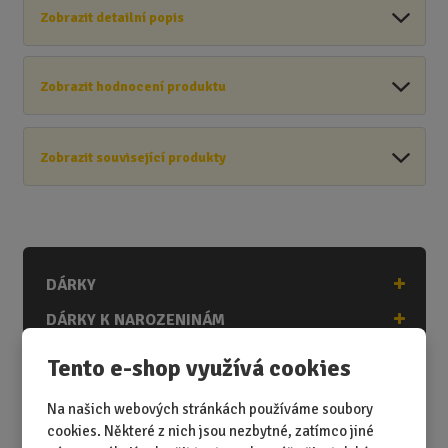
Zobrazit detailní popis
Zobrazit hodnocení produktu
Zobrazit související produkty
DÁRKY
DÁRKY K NAROZENINÁM
DÁRKY K PŘÍLEŽITOSTEM
Tento e-shop využívá cookies
DÁRKY PODLE ZÁJMŮ
Na našich webových stránkách používáme soubory
DÁRKY PODLE ZAMĚSTNÁNÍ
cookies. Některé z nich jsou nezbytné, zatímco jiné