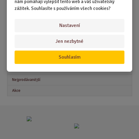
nám pomáhají vylepšit tento web a váš uživatelský
DÁRKY PRO DĚTI A MLÁDEŽ
zážitek. Souhlasíte s používáním všech cookies?
DÁRKY PRO MUŽE
Nastavení
DÁRKY PRO ŽENY
Jen nezbytné
Akční nabídky
Souhlasím
Novinky
Nejprodávanější
Akce