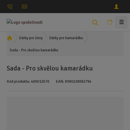
☰
V
y
h
Ú
Dárky pro ženy
Dárky pro kamarádku
l
v
Sada - Pro skvělou kamarádku
o
e
d
d
n
a
Sada - Pro skvělou kamarádku
í
t
s
Kód produktu:
400012670
EAN:
8590228082794
t
r
a
n
a