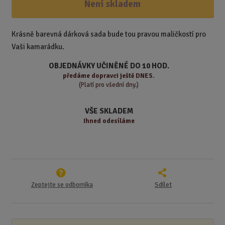
ž
ý
Není skladem
n
i
š
i
t
i
t
m
t
Krásně barevná dárková sada bude tou pravou maličkostí pro
p
n
m
Vaši kamarádku.
o
o
n
ž
o
č
OBJEDNÁVKY UČINĚNÉ DO 10 HOD.
s
ž
e
předáme
dopravci ještě DNES.
t
s
t
(Platí pro všední dny.)
v
t
í
v
VŠE SKLADEM
í
Ihned odesíláme
Zeptejte se odborníka
Sdílet