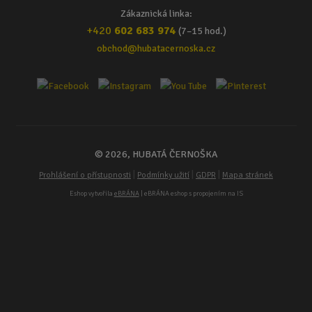
Zákaznická linka:
+420
602 683 974
(7–15 hod.)
obchod@hubatacernoska.cz
© 2026, HUBATÁ ČERNOŠKA
|
|
|
Prohlášení o přístupnosti
Podmínky užití
GDPR
Mapa stránek
Eshop vytvořila
eBRÁNA
| eBRÁNA eshop s propojením na IS