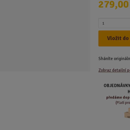
279,00
d
u
k
Z
t
m
.
ě
Vložit do
.
n
.
i
t
Sháníte origináln
p
o
Zobraz detailní 
č
e
t
OBJEDNÁVKY
předáme
dop
(Platí pr