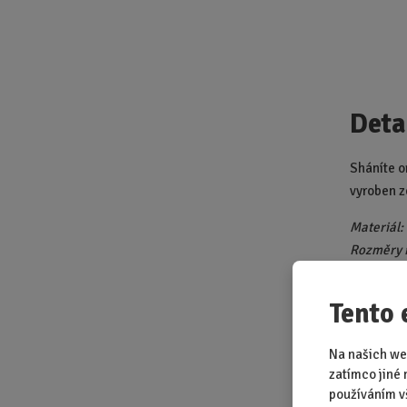
Deta
Sháníte or
vyroben z
Materiál:
Rozměry r
Tento 
Na našich we
zatímco jiné 
Čajo
používáním v