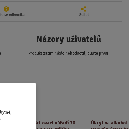
te se odborníka
Sdílet
Názory uživatelů
e
Produkt zatím nikdo nehodnotil, buďte první!
rodukty
bytné,
s
00%
Grilovací nářadí 30
Úkryt na alkohol 