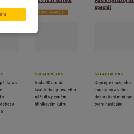
ks v ALU kufříku
Hasicí přístroj ba
speciál
NEJPRODÁVANĚJŠÍ
sím
KS
SKLADEM 3 KS
SKLADEM 2 KS
pší táta si
Sada 30 druhů
Dopřejte muži jeho
né
kvalitního grilovacího
soukromý a velmi
to
nářadí v pevném
dekorativní minibar 
 debat a
hliníkovém kufru.
tvaru hasičáku.
ho