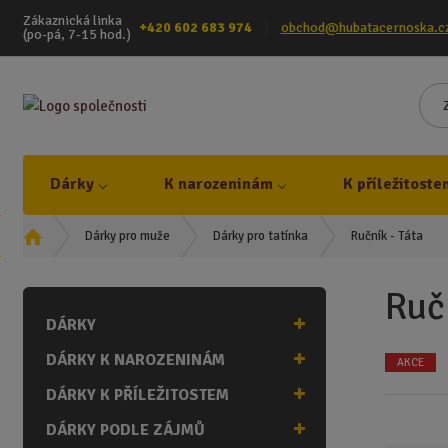
Zákaznická linka
+420 602 683 974
obchod@hubatacernoska.c
(po-pá, 7-15 hod.)
Dárky
K narozeninám
K příležitoste
Ú
Ručník - Táta
Dárky pro muže
Dárky pro tatínka
v
o
Ruč
d
DÁRKY
n
í
DÁRKY K NAROZENINÁM
AKCE
s
t
DÁRKY K PŘÍLEŽITOSTEM
r
DÁRKY PODLE ZÁJMŮ
a