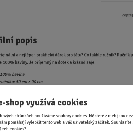
Zeptej
ilní popis
iginální a nejlépe i praktický dárek pro tátu? Co takhle ručník? Ručník j
e 100% bavlny. Je příjemný na dotek a krásně saje.
 100% bavlna
učníku: 50 cm × 90 cm
e-shop využívá cookies
Doporučené p
bových stránkách používáme soubory cookies. Některé z nich jsou nez
nám pomáhají vylepšit tento web a váš uživatelský zážitek. Souhlasíte 
vé sítko Mr.
Bílé víno - 1.
Hrnek - 1
šech cookies?