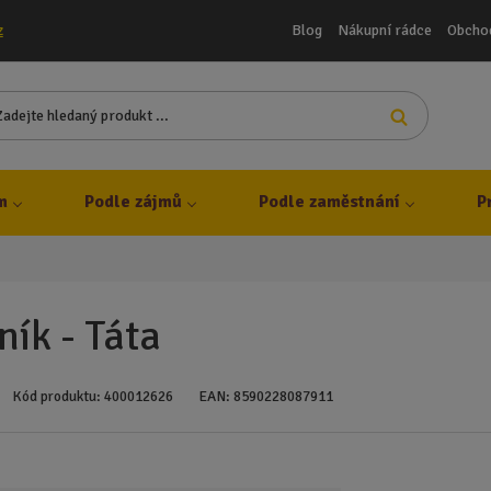
Blog
Nákupní rádce
Obcho
z
Z
Vyhledat
a
d
e
j
m
Podle zájmů
Podle zaměstnání
P
t
e
h
l
e
ník - Táta
d
a
n
Kód produktu:
400012626
EAN:
8590228087911
ý
p
r
o