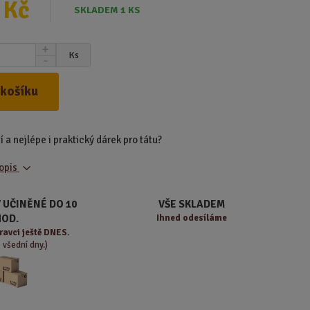
 Kč
SKLADEM 1 KS
N
Ks
S
a
n
v
í
ý
 košíku
ž
š
i
i
t
t
í a nejlépe i praktický dárek pro tátu?
m
m
n
n
popis
o
o
ž
ž
s
s
 UČINĚNÉ DO 10
VŠE SKLADEM
t
t
HOD.
Ihned odesíláme
v
v
ravci ještě DNES.
í
í
o všední dny.)