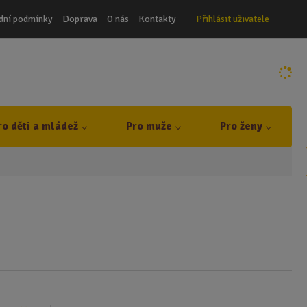
dní podmínky
Doprava
O nás
Kontakty
Přihlásit uživatele
ro děti a mládež
Pro muže
Pro ženy