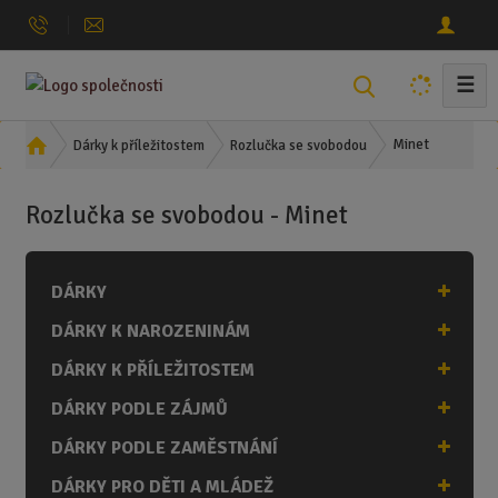
☰
V
y
h
Ú
Minet
Dárky k příležitostem
Rozlučka se svobodou
l
v
o
e
Rozlučka se svobodou - Minet
d
d
n
a
í
t
DÁRKY
s
t
DÁRKY K NAROZENINÁM
r
a
DÁRKY K PŘÍLEŽITOSTEM
n
DÁRKY PODLE ZÁJMŮ
a
DÁRKY PODLE ZAMĚSTNÁNÍ
DÁRKY PRO DĚTI A MLÁDEŽ