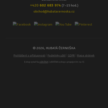
+420
602 683 974
(7–15 hod.)
obchod@hubatacernoska.cz
© 2026, HUBATÁ ČERNOŠKA
|
|
|
Prohlášení o přístupnosti
Podmínky užití
GDPR
Mapa stránek
Eshop vytvořila
eBRÁNA
| eBRÁNA eshop s propojením na IS