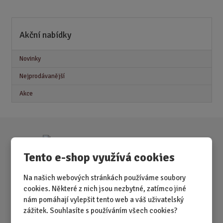
ě
n
i
Akční nabídky
t
p
o
Novinky
č
Nejprodávanější
e
t
Akce
Tento e-shop využívá cookies
Na našich webových stránkách používáme soubory
cookies. Některé z nich jsou nezbytné, zatímco jiné
nám pomáhají vylepšit tento web a váš uživatelský
zážitek. Souhlasíte s používáním všech cookies?