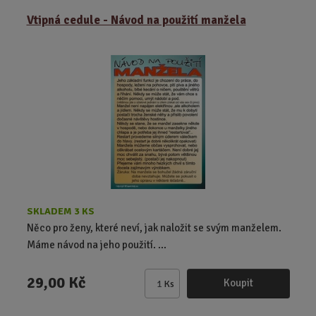
z
r
b
Vtipná cedule - Návod na použití manžela
e
á
u
n
z
l
í
k
k
p
o
o
r
o
v
v
d
ý
ý
u
v
v
k
ý
ý
t
p
p
ů
i
i
s
s
SKLADEM 3 KS
Něco pro ženy, které neví, jak naložit se svým manželem.
Máme návod na jeho použití. ...
29,00 Kč
Koupit
Ks
Z
m