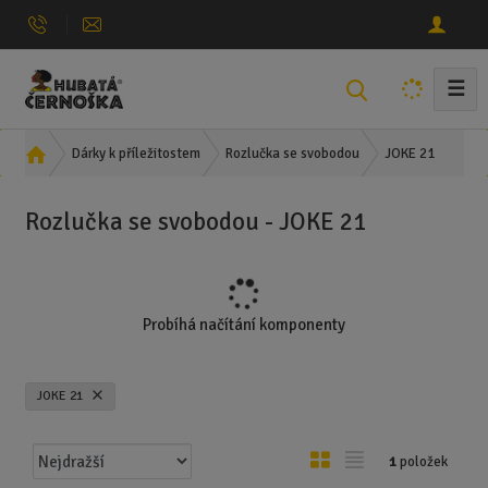
☰
V
y
h
Ú
JOKE 21
Dárky k příležitostem
Rozlučka se svobodou
l
v
e
o
Rozlučka se svobodou - JOKE 21
d
d
n
a
í
t
s
t
Probíhá načítání komponenty
r
a
n
JOKE 21
a
Ř
O
T
1
položek
a
b
a