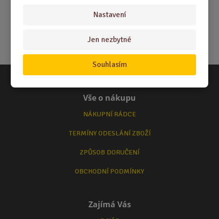
Nastavení
Jen nezbytné
Souhlasím
Vše o nákupu
NÁKUPNÍ RÁDCE
TERMÍNY ODESLÁNÍ ZBOŽÍ
ZPŮSOB DORUČENÍ
OBCHODNÍ PODMÍNKY
Zajímá Vás