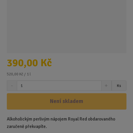
390,00 Kč
520,00 Kč / 1 l
S
N
Z
Ks
n
a
m
í
v
ě
ž
ý
Není skladem
n
i
š
i
t
i
t
m
t
Alkoholickým perlivým nápojem Royal Red obdarovaného
p
n
m
zaručeně překvapíte.
o
o
n