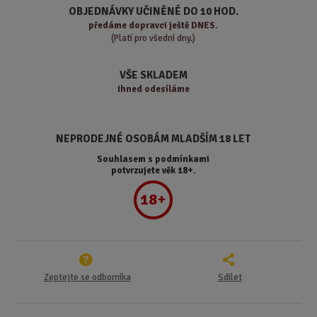
ž
o
č
OBJEDNÁVKY UČINĚNÉ DO 10 HOD.
s
ž
e
předáme
dopravci ještě DNES.
t
s
t
(Platí pro všední dny.)
v
t
í
v
VŠE SKLADEM
í
Ihned odesíláme
NEPRODEJNÉ OSOBÁM MLADŠÍM 18 LET
Souhlasem s podmínkami
potvrzujete věk 18+.
18+
Zeptejte se odborníka
Sdílet