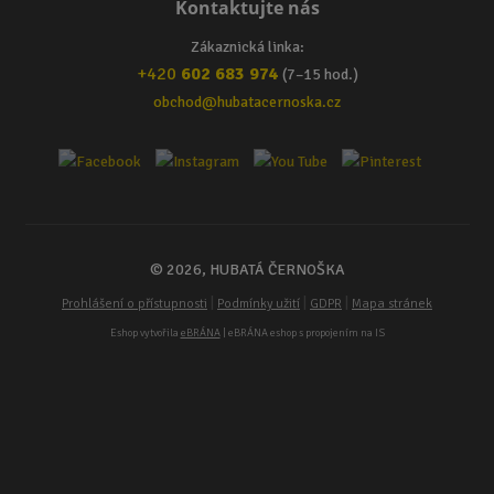
Kontaktujte nás
Zákaznická linka:
+420
602 683 974
(7–15 hod.)
obchod@hubatacernoska.cz
© 2026, HUBATÁ ČERNOŠKA
|
|
|
Prohlášení o přístupnosti
Podmínky užití
GDPR
Mapa stránek
Eshop vytvořila
eBRÁNA
| eBRÁNA eshop s propojením na IS