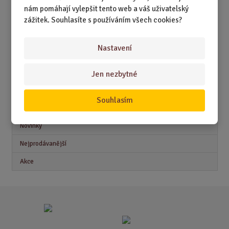
DÁRKY PODLE ZAMĚSTNÁNÍ
nám pomáhají vylepšit tento web a váš uživatelský
DÁRKY PRO DĚTI A MLÁDEŽ
zážitek. Souhlasíte s používáním všech cookies?
DÁRKY PRO MUŽE
Nastavení
DÁRKY PRO ŽENY
Jen nezbytné
Souhlasím
Akční nabídky
Novinky
Nejprodávanější
Akce