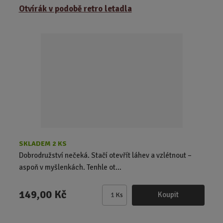
z
r
b
Otvírák v podobě retro letadla
e
á
u
n
z
l
í
k
k
p
o
o
r
o
v
v
d
ý
ý
u
v
v
k
ý
ý
t
p
p
ů
i
i
s
s
SKLADEM 2 KS
Dobrodružství nečeká. Stačí otevřít láhev a vzlétnout –
aspoň v myšlenkách. Tenhle ot...
149,00 Kč
Koupit
Ks
Z
m
ě