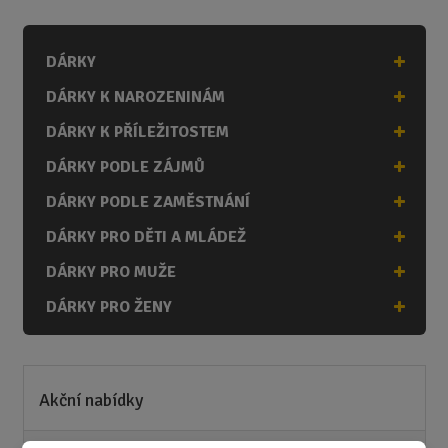
n
i
DÁRKY
t
p
DÁRKY K NAROZENINÁM
o
č
DÁRKY K PŘÍLEŽITOSTEM
e
DÁRKY PODLE ZÁJMŮ
t
DÁRKY PODLE ZAMĚSTNÁNÍ
DÁRKY PRO DĚTI A MLÁDEŽ
DÁRKY PRO MUŽE
DÁRKY PRO ŽENY
Akční nabídky
Novinky