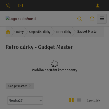
☰
V
y
h
Ú
Gadget Master
Dárky
Originální dárky
Retro dárky
l
v
o
e
Retro dárky - Gadget Master
d
d
n
a
í
t
s
t
Probíhá načítání komponenty
r
a
n
Gadget Master
a
Ř
O
T
1
položek
a
b
a