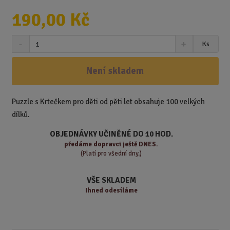
190,00 Kč
S
N
Z
Ks
n
a
m
í
v
ě
ž
ý
Není skladem
n
i
š
i
t
i
t
m
t
Puzzle s Krtečkem pro děti od pěti let obsahuje 100 velkých
p
n
m
dílků.
o
o
n
ž
o
č
OBJEDNÁVKY UČINĚNÉ DO 10 HOD.
s
ž
e
předáme
dopravci ještě DNES.
t
s
t
(Platí pro všední dny.)
v
t
í
v
VŠE SKLADEM
í
Ihned odesíláme