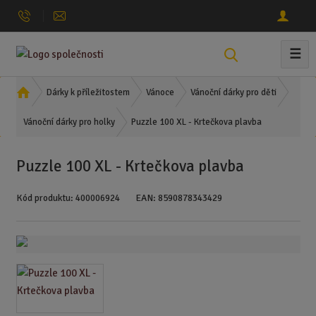
☰
V
y
h
Ú
Dárky k příležitostem
Vánoce
Vánoční dárky pro děti
l
v
Puzzle 100 XL - Krtečkova plavba
o
Vánoční dárky pro holky
e
d
d
n
a
Puzzle 100 XL - Krtečkova plavba
í
t
s
Kód produktu:
400006924
EAN:
8590878343429
t
r
a
n
a