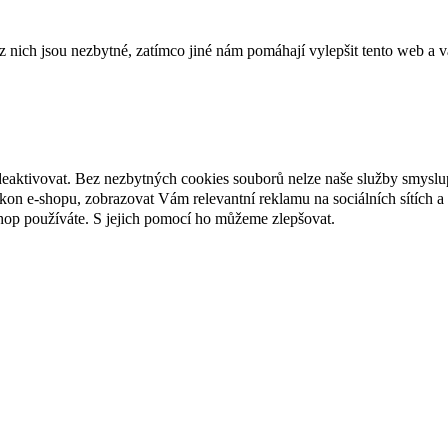
ich jsou nezbytné, zatímco jiné nám pomáhají vylepšit tento web a vá
deaktivovat. Bez nezbytných cookies souborů nelze naše služby smyslu
n e-shopu, zobrazovat Vám relevantní reklamu na sociálních sítích a 
hop používáte. S jejich pomocí ho můžeme zlepšovat.