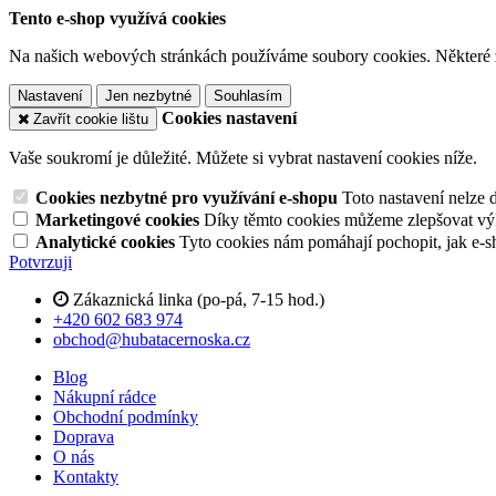
Tento e-shop využívá cookies
Na našich webových stránkách používáme soubory cookies. Některé z n
Nastavení
Jen nezbytné
Souhlasím
Cookies nastavení
Zavřít cookie lištu
Vaše soukromí je důležité. Můžete si vybrat nastavení cookies níže.
Cookies nezbytné pro využívání e-shopu
Toto nastavení nelze 
Marketingové cookies
Díky těmto cookies můžeme zlepšovat výko
Analytické cookies
Tyto cookies nám pomáhají pochopit, jak e-s
Potvrzuji
Zákaznická linka (po-pá, 7-15 hod.)
+420 602 683 974
obchod@hubatacernoska.cz
Blog
Nákupní rádce
Obchodní podmínky
Doprava
O nás
Kontakty