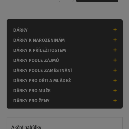
m
ě
n
i
DÁRKY
t
p
DÁRKY K NAROZENINÁM
o
č
DÁRKY K PŘÍLEŽITOSTEM
e
DÁRKY PODLE ZÁJMŮ
t
DÁRKY PODLE ZAMĚSTNÁNÍ
DÁRKY PRO DĚTI A MLÁDEŽ
DÁRKY PRO MUŽE
DÁRKY PRO ŽENY
Akční nabídky