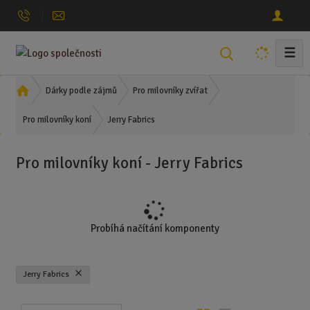
☰
V
y
h
Ú
Dárky podle zájmů
Pro milovníky zvířat
l
v
Jerry Fabrics
o
Pro milovníky koní
e
d
d
n
a
Pro milovníky koní - Jerry Fabrics
í
t
s
t
r
a
Probíhá načítání komponenty
n
a
Jerry Fabrics