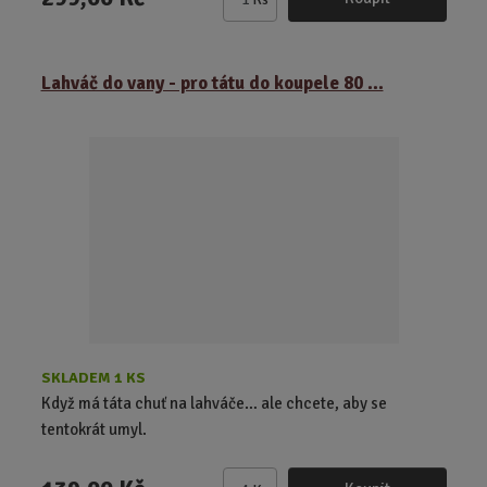
Z
m
ě
Lahváč do vany - pro tátu do koupele 80 ...
n
i
t
p
o
č
e
t
SKLADEM 1 KS
Když má táta chuť na lahváče… ale chcete, aby se
tentokrát umyl.