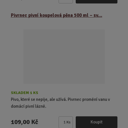
Z
m
ě
Pivrnec pivní koupelová pěna 500 ml – sv...
n
i
t
p
o
č
e
t
SKLADEM 1 KS
Pivo, které se nepije, ale užívá. Pivrnec promění vanu v
domácí pivní lázně.
109,00 Kč
Koupit
Ks
Z