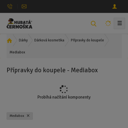
☰
V
y
h
Ú
Dárky
Dárková kosmetika
Přípravky do koupele
l
v
e
Mediabox
o
d
d
n
a
Přípravky do koupele - Mediabox
í
t
s
t
r
a
Probíhá načítání komponenty
n
a
Mediabox