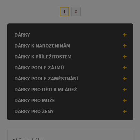
n
2
1
i
t
p
o
DÁRKY
č
DÁRKY K NAROZENINÁM
e
t
DÁRKY K PŘÍLEŽITOSTEM
DÁRKY PODLE ZÁJMŮ
DÁRKY PODLE ZAMĚSTNÁNÍ
DÁRKY PRO DĚTI A MLÁDEŽ
DÁRKY PRO MUŽE
DÁRKY PRO ŽENY