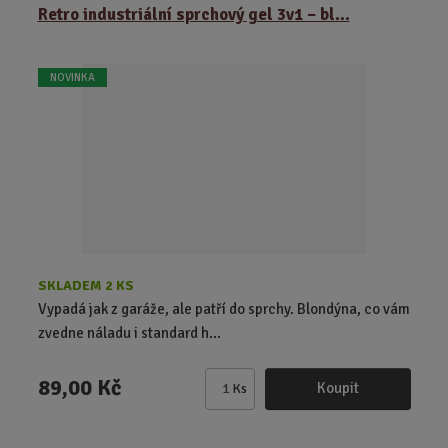
ě
Retro industriální sprchový gel 3v1 – bl...
n
i
t
NOVINKA
p
o
č
e
t
SKLADEM 2 KS
Vypadá jak z garáže, ale patří do sprchy. Blondýna, co vám
zvedne náladu i standard h...
89,00 Kč
Koupit
Ks
Z
m
ě