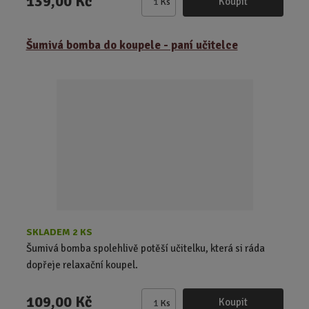
139,00 Kč
Koupit
Ks
Z
m
ě
Šumivá bomba do koupele - paní učitelce
n
i
t
p
o
č
e
t
SKLADEM 2 KS
Šumivá bomba spolehlivě potěší učitelku, která si ráda
dopřeje relaxační koupel.
109,00 Kč
Koupit
Ks