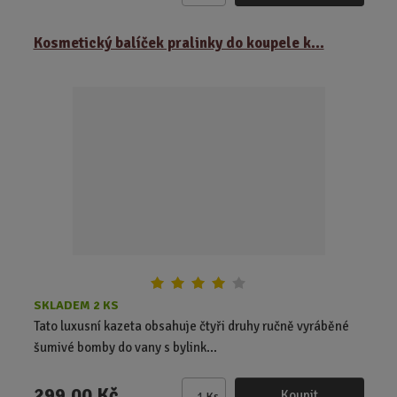
m
ě
Kosmetický balíček pralinky do koupele k...
n
i
t
p
o
č
e
t
SKLADEM 2 KS
Tato luxusní kazeta obsahuje čtyři druhy ručně vyráběné
šumivé bomby do vany s bylink...
299,00 Kč
Koupit
Ks