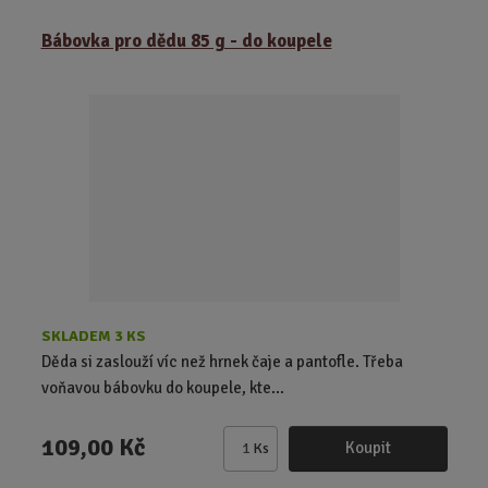
ě
Bábovka pro dědu 85 g - do koupele
n
i
t
p
o
č
e
t
SKLADEM 3 KS
Děda si zaslouží víc než hrnek čaje a pantofle. Třeba
voňavou bábovku do koupele, kte...
109,00 Kč
Koupit
Ks
Z
m