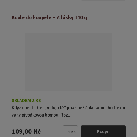
m
ě
Koule do koupele – Z lásky 110 g
n
i
t
p
o
č
e
t
SKLADEM 2 KS
Když chcete říct „miluju tě“ jinak než čokoládou, hoďte do
vany pivoňkovou bombu. Roz...
109,00 Kč
Koupit
Ks
Z