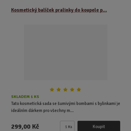
m
ě
Kosmetický balíček pralinky do koupele p...
n
i
t
p
o
č
e
t
SKLADEM 1 KS
Tato kosmetická sada se šumivými bombami s bylinkami je
ideálním dárkem pro všechny m...
299,00 Kč
Koupit
Ks
Z