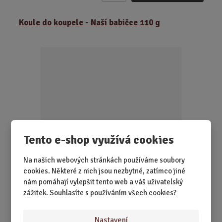
m
ě
Koule do koupele - Naší babičce 110 g
n
i
t
p
o
č
e
t
Tento e-shop využívá cookies
SKLADEM 1 KS
Na našich webových stránkách používáme soubory
Když má vaše babička styl, nedáte jí mýdlo. Dáte jí
cookies. Některé z nich jsou nezbytné, zatímco jiné
šumivou kouli, která z koupelny u...
nám pomáhají vylepšit tento web a váš uživatelský
zážitek. Souhlasíte s používáním všech cookies?
109,00 Kč
Koupit
Ks
Z
Nastavení