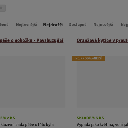
d
u
k
Nejdražší
t
čené
Nejlevnější
Dostupné
Nejnovější
Nej
.
.
péče o pokožku - Povzbuzující
Oranžová kytice v prou
.
NEJPRODÁVANĚJŠÍ
EM 2 KS
SKLADEM 3 KS
xkluzivní sada péče o tělo byla
Vypadá jako květina, voní ja