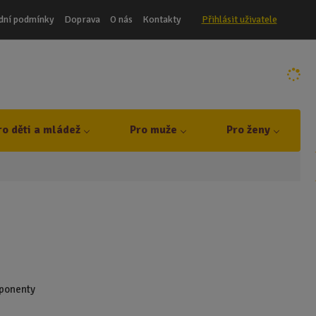
dní podmínky
Doprava
O nás
Kontakty
Přihlásit uživatele
ro děti a mládež
Pro muže
Pro ženy
mponenty