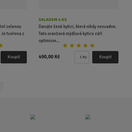
SKLADEM 4 KS
ntní zelenou
Darujte ženě kytici, která nikdy nezvadne.
. Je tvořena z
Tato oranžová mýdlová kytice září
optimism...
490,00 Kč
Koupit
Koupit
Ks
Z
m
ě
n
i
t
p
o
č
e
t