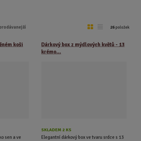
O
T
prodávanejší
26
položek
b
a
r
b
těném koši
Dárkový box z mýdlových květů - 13
á
u
krémo...
z
l
k
k
o
o
v
v
ý
ý
v
v
ý
ý
p
p
i
i
s
s
SKLADEM 2 KS
ko sen a ve
Elegantní dárkový box ve tvaru srdce s 13