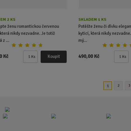
EM 2 KS
SKLADEM 1 KS
pte ženu romantickou červenou
Potěšte ženu či dívku elega
 která nikdy nezvadne. Je totiž
kyticí, která nikdy nezvadne
 z ...
mý...
0 Kč
490,00 Kč
Koupit
Ks
Ks
Z
Z
m
m
ě
ě
n
n
i
i
2
3
1
t
t
p
p
o
o
č
č
e
e
t
t