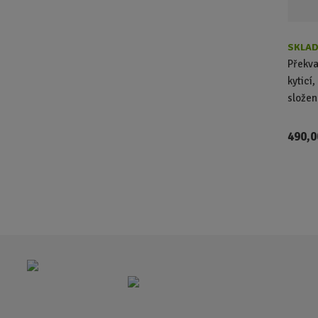
SKLAD
Překva
kyticí,
složená
490,0