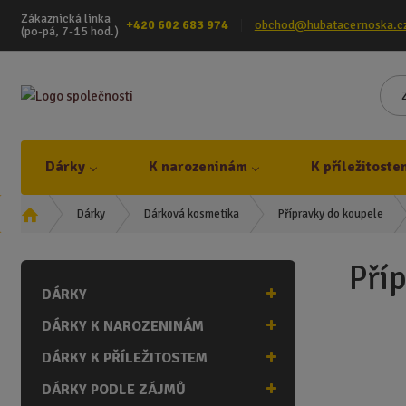
Zákaznická linka
+420 602 683 974
obchod@hubatacernoska.c
(po-pá, 7-15 hod.)
Dárky
K narozeninám
K příležitoste
Ú
Dárky
Dárková kosmetika
Přípravky do koupele
v
o
Pří
d
DÁRKY
n
í
DÁRKY K NAROZENINÁM
s
t
DÁRKY K PŘÍLEŽITOSTEM
r
DÁRKY PODLE ZÁJMŮ
a