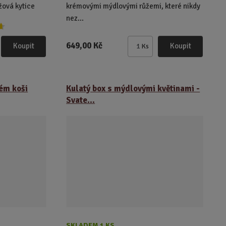
žová kytice
krémovými mýdlovými růžemi, které nikdy
nez...
649,00 Kč
Koupit
Koupit
Ks
Z
m
ě
n
ném koši
Kulatý box s mýdlovými květinami -
i
Svate...
t
p
o
č
e
t
SKLADEM 1 KS