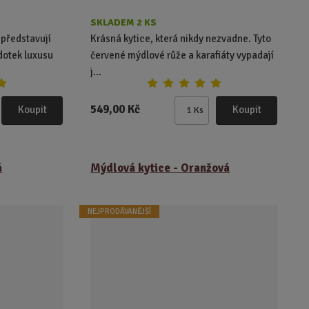
SKLADEM 2 KS
 představují
Krásná kytice, která nikdy nezvadne. Tyto
 dotek luxusu
červené mýdlové růže a karafiáty vypadají
j...
549,00 Kč
Koupit
Koupit
Ks
Z
m
ě
n
á
Mýdlová kytice - Oranžová
i
t
p
NEJPRODÁVANĚJŠÍ
o
č
e
t