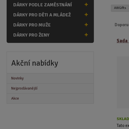
n
DÁRKY PODLE ZAMĚSTNÁNÍ
AWGifts
a
DÁRKY PRO DĚTI A MLÁDEŽ
DÁRKY PRO MUŽE
Doporu
DÁRKY PRO ŽENY
Ř
Sada 
a
z
e
n
Akční nabídky
í
p
Novinky
r
o
Nejprodávanější
d
Akce
u
k
t
ů
SKLAD
Tato e