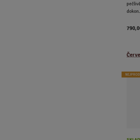
pečliv
dokon.
790,0
Červe
NEJPROD
SKLAD