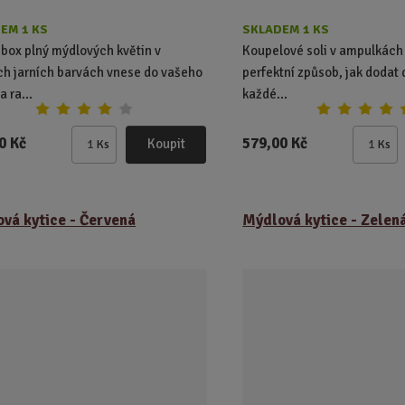
EM 1 KS
SKLADEM 1 KS
 box plný mýdlových květin v
Koupelové soli v ampulkách
ch jarních barvách vnese do vašeho
perfektní způsob, jak dodat
 ra...
každé...
0 Kč
579,00 Kč
Koupit
Ks
Ks
Z
Z
m
m
ě
ě
n
n
vá kytice - Červená
Mýdlová kytice - Zelen
i
i
t
t
p
p
o
o
č
č
e
e
t
t