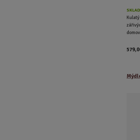
SKLAD
Kulatý
zářivý
domova
579,0
Mýdlo