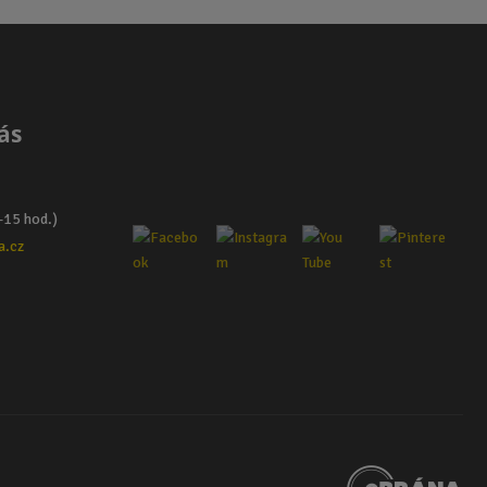
ás
–15 hod.)
a.cz