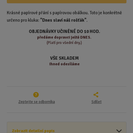
i
š
i
t
i
t
m
t
Krásné papírové přání s papírovou obálkou. Toto je konkrétně
p
n
m
určeno pro kluka:
"Dnes slaví náš rošťák"
.
o
o
n
ž
o
č
OBJEDNÁVKY UČINĚNÉ DO 10 HOD.
s
ž
e
předáme
dopravci ještě DNES.
t
s
t
(Platí pro všední dny.)
v
t
í
v
VŠE SKLADEM
í
Ihned odesíláme
Zeptejte se odborníka
Sdílet
Zobrazit detailní popis