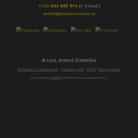
+420
602 683 974
(7–15 hod.)
obchod@hubatacernoska.cz
© 2026, HUBATÁ ČERNOŠKA
|
|
|
Prohlášení o přístupnosti
Podmínky užití
GDPR
Mapa stránek
Eshop vytvořila
eBRÁNA
| eBRÁNA eshop s propojením na IS