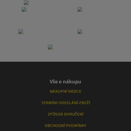
Vše o nákupu
NÁKUPNÍ RÁDCE
TERMÍNY ODESLÁNÍ ZBOŽÍ
ZPŮSOB DORUČENÍ
OBCHODNÍ PODMÍNKY