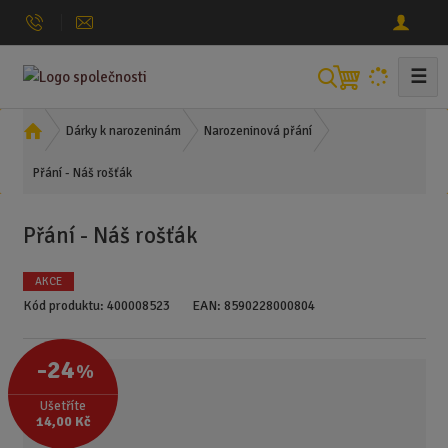
☰
V
y
h
Ú
Dárky k narozeninám
Narozeninová přání
l
v
Přání - Náš rošťák
o
e
d
d
n
a
Přání - Náš rošťák
í
t
s
AKCE
t
Kód produktu:
400008523
EAN:
8590228000804
r
a
n
-24
%
a
Ušetříte
14,00 Kč