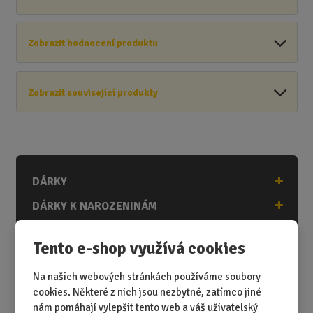
Zobrazit hodnocení produktu
Zobrazit související produkty
DÁRKY
DÁRKY K NAROZENINÁM
DÁRKY K PŘÍLEŽITOSTEM
Tento e-shop využívá cookies
DÁRKY PODLE ZÁJMŮ
Na našich webových stránkách používáme soubory
DÁRKY PODLE ZAMĚSTNÁNÍ
cookies. Některé z nich jsou nezbytné, zatímco jiné
DÁRKY PRO DĚTI A MLÁDEŽ
nám pomáhají vylepšit tento web a váš uživatelský