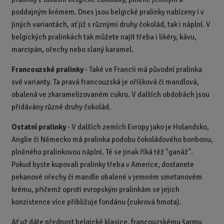
poddajným krémem. Dnes jsou belgické pralinky nabízeny i v
jiných variantách, ať již s různými druhy čokolád, tak i náplní. V
belgických pralinkách tak můžete najít třeba i likéry, kávu,
marcipán, ořechy nebo slaný karamel.
Francouzské pralinky
- Také ve Francii má původní pralinka
své varianty. Ta pravá francouzská je oříšková či mandlová,
obalená ve zkaramelizovaném cukru. V dalších obdobách jsou
přidávány různé druhy čokolád.
Ostatní pralinky
- V dalších zemích Evropy jako je Holandsko,
Anglie či Německo má pralinka podobu čokoládového bonbonu,
plněného pralinkovou náplní. Té se jinak říká též "ganáž".
Pokud byste kupovali pralinky třeba v Americe, dostanete
pekanové ořechy či mandle obalené v jemném smetanovém
krému, přičemž oproti evropským pralinkám se jejich
konzistence více přibližuje fondánu (cukrová hmota).
Ať už dáte přednost belgické klasice, francouzskému šarmu