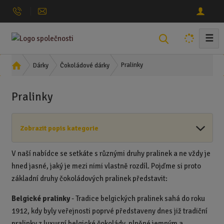
☰
V
y
h
Ú
Pralinky
Dárky
Čokoládové dárky
l
v
o
e
Pralinky
d
d
n
a
í
t
Zobrazit popis kategorie
s
t
r
V naší nabídce se setkáte s různými druhy pralinek a ne vždy je
a
hned jasné, jaký je mezi nimi vlastně rozdíl. Pojďme si proto
n
základní druhy čokoládových pralinek představit:
a
Belgické pralinky
- Tradice belgických pralinek sahá do roku
1912, kdy byly veřejnosti poprvé představeny dnes již tradiční
pralinky z luxusní belgické čokolády, plněné jemným a