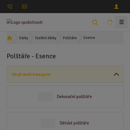
☰
V
y
h
Ú
Esence
Dárky
Textilní dárky
Polštáře
l
v
o
e
Polštáře - Esence
d
d
n
a
í
t
Skrýt další kategorie
s
t
r
a
Dekorační polštáře
n
a
Dětské polštáře