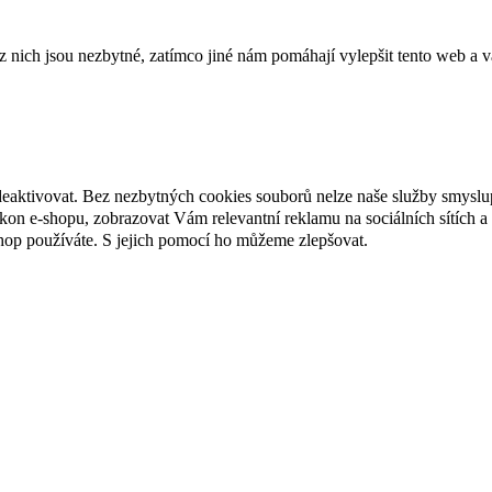
ich jsou nezbytné, zatímco jiné nám pomáhají vylepšit tento web a vá
deaktivovat. Bez nezbytných cookies souborů nelze naše služby smyslu
n e-shopu, zobrazovat Vám relevantní reklamu na sociálních sítích a 
hop používáte. S jejich pomocí ho můžeme zlepšovat.