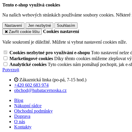
Tento e-shop využívá cookies
Na našich webových stránkách používáme soubory cookies. Některé z n
Nastavení
Jen nezbytné
Souhlasím
Cookies nastavení
Zavřít cookie lištu
Vaše soukromí je důležité. Můžete si vybrat nastavení cookies níže.
Cookies nezbytné pro využívání e-shopu
Toto nastavení nelze 
Marketingové cookies
Díky těmto cookies můžeme zlepšovat výko
Analytické cookies
Tyto cookies nám pomáhají pochopit, jak e-s
Potvrzuji
Zákaznická linka (po-pá, 7-15 hod.)
+420 602 683 974
obchod@hubatacernoska.cz
Blog
Nákupní rádce
Obchodní podmínky
Doprava
O nás
Kontakty