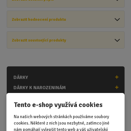
Zobrazit hodnocení produktu
Zobrazit související produkty
DÁRKY
DÁRKY K NAROZENINÁM
DÁRKY K PŘÍLEŽITOSTEM
Tento e-shop využívá cookies
DÁRKY PODLE ZÁJMŮ
Na našich webových stránkách používáme soubory
DÁRKY PODLE ZAMĚSTNÁNÍ
cookies. Některé z nich jsou nezbytné, zatímco jiné
DÁRKY PRO DĚTI A MLÁDEŽ
nám pomáhají vylepšit tento web a váš uživatelský