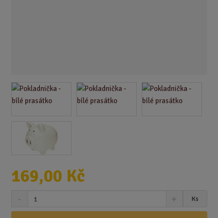
169,00 Kč
S
N
Z
Ks
n
a
m
í
v
ě