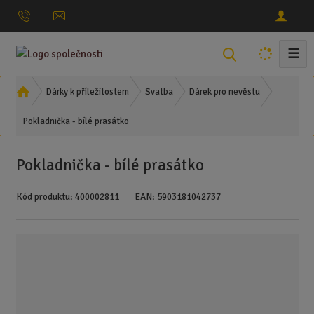
☰
V
y
h
Ú
Dárky k příležitostem
Svatba
Dárek pro nevěstu
l
v
Pokladnička - bílé prasátko
o
e
d
d
n
a
Pokladnička - bílé prasátko
í
t
s
Kód produktu:
400002811
EAN:
5903181042737
t
r
a
n
a