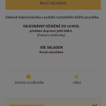
ž
ý
Není skladem
n
i
š
i
t
i
t
m
t
Dárkově balená kasička v podobě roztomilého bílého prasátka.
p
n
m
o
o
n
OBJEDNÁVKY UČINĚNÉ DO 10 HOD.
ž
o
č
předáme
dopravci ještě DNES.
s
ž
(Platí pro všední dny.)
e
t
s
t
v
t
VŠE SKLADEM
í
v
Ihned odesíláme
í
Zeptejte se odborníka
Sdílet
Zobrazit detailní popis