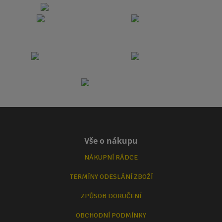
Vše o nákupu
NÁKUPNÍ RÁDCE
TERMÍNY ODESLÁNÍ ZBOŽÍ
ZPŮSOB DORUČENÍ
OBCHODNÍ PODMÍNKY