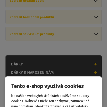
Zobrazit detailní popis
Zobrazit hodnocení produktu
Zobrazit související produkty
DÁRKY
DÁRKY K NAROZENINÁM
DÁRKY K PŘÍLEŽITOSTEM
Tento e-shop využívá cookies
DÁRKY PODLE ZÁJMŮ
Na našich webových stránkách používáme soubory
DÁRKY PODLE ZAMĚSTNÁNÍ
cookies. Některé z nich jsou nezbytné, zatímco jiné
DÁRKY PRO DĚTI A MLÁDEŽ
nám pomáhají vylepšit tento web a váš uživatelský