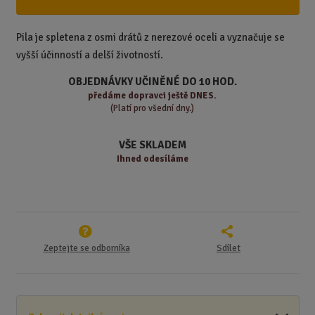
i
š
i
t
i
t
m
t
Pila je spletena z osmi drátů z nerezové oceli a vyznačuje se
p
n
m
vyšší účinností a delší životností.
o
o
n
ž
o
č
OBJEDNÁVKY UČINĚNÉ DO 10 HOD.
s
ž
e
předáme
dopravci ještě DNES.
t
s
t
(Platí pro všední dny.)
v
t
í
v
VŠE SKLADEM
í
Ihned odesíláme
Zeptejte se odborníka
Sdílet