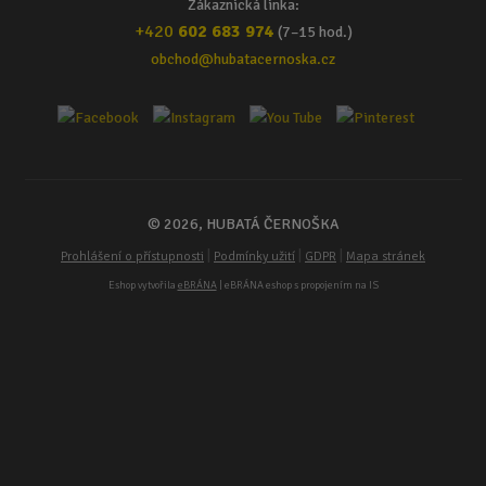
Zákaznická linka:
+420
602 683 974
(7–15 hod.)
obchod@hubatacernoska.cz
© 2026, HUBATÁ ČERNOŠKA
|
|
|
Prohlášení o přístupnosti
Podmínky užití
GDPR
Mapa stránek
Eshop vytvořila
eBRÁNA
| eBRÁNA eshop s propojením na IS