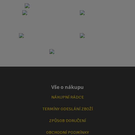
Vše o nákupu
NÁKUPNÍ RÁDCE
TERMÍNY ODESLÁNÍ ZBOŽÍ
ZPŮSOB DORUČENÍ
OBCHODNÍ PODMÍNKY