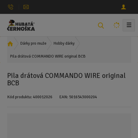
☰
V
y
h
Ú
Dárky pro muže
Hobby dárky
l
v
e
Pila drátová COMMANDO WIRE original BCB
o
d
d
n
a
Pila drátová COMMANDO WIRE original
í
t
BCB
s
t
Kód produktu:
400012026
EAN:
5016543000204
r
a
n
a