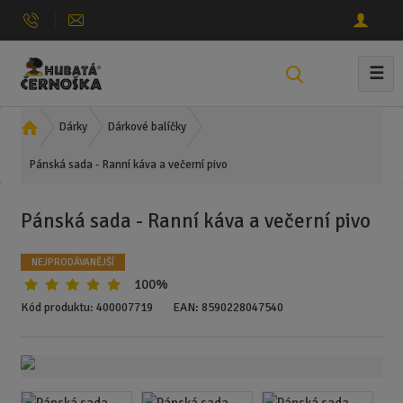
☰
V
y
h
Ú
Dárky
Dárkové balíčky
l
v
e
Pánská sada - Ranní káva a večerní pivo
o
d
d
n
a
Pánská sada - Ranní káva a večerní pivo
í
t
s
NEJPRODÁVANĚJŠÍ
t
100%
r
a
Kód produktu:
400007719
EAN:
8590228047540
n
a