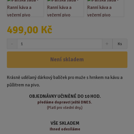
499,00 Kč
S
N
Z
Ks
n
a
m
í
v
ě
ž
ý
Není skladem
n
i
š
i
t
i
t
m
t
Krásně udělaný dárkový balíček pro muže s hrnkem na kávu a
p
n
m
půllitrem na pivo.
o
o
n
ž
o
č
OBJEDNÁVKY UČINĚNÉ DO 10 HOD.
s
ž
e
předáme
dopravci ještě DNES.
t
s
t
(Platí pro všední dny.)
v
t
í
v
VŠE SKLADEM
í
Ihned odesíláme