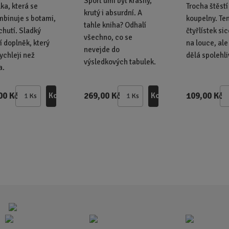
Sport umí být krásný,
ka, která se
Trocha štěst
krutý i absurdní. A
binuje s botami,
koupelny. Te
tahle kniha? Odhalí
 chutí. Sladký
čtyřlístek si
všechno, co se
 doplněk, který
na louce, ale
nevejde do
rychleji než
dělá spolehli
výsledkových tabulek.
a.
00 Kč
269,00 Kč
109,00 Kč
Koupit
Koupit
Ks
Ks
Z
Z
m
m
ě
ě
n
n
i
i
t
t
p
p
o
o
č
č
e
e
t
t