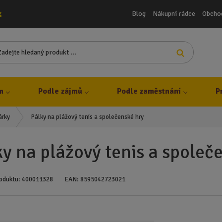
Blog
Nákupní rádce
Obcho
z
Z
Vyhledat
a
d
e
j
m
Podle zájmů
Podle zaměstnání
P
t
e
Pálky na plážový tenis a společenské hry
árky
h
l
e
ky na plážový tenis a společ
d
a
n
oduktu:
400011328
EAN:
8595042723021
ý
p
r
o