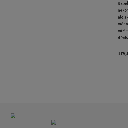
Kabel
nekom
ale s
módní
mizí 
rtěnk
179,