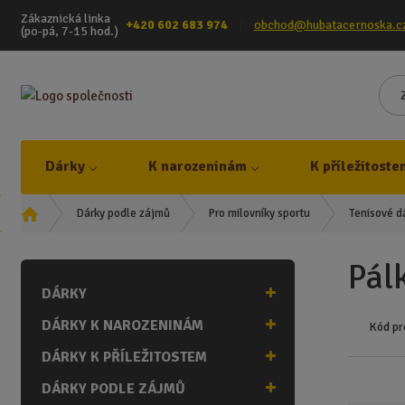
Zákaznická linka
+420 602 683 974
obchod@hubatacernoska.c
(po-pá, 7-15 hod.)
Dárky
K narozeninám
K příležitoste
Ú
Dárky podle zájmů
Pro milovníky sportu
Tenisové d
v
o
Pál
d
DÁRKY
n
í
DÁRKY K NAROZENINÁM
Kód pr
s
t
DÁRKY K PŘÍLEŽITOSTEM
r
DÁRKY PODLE ZÁJMŮ
a