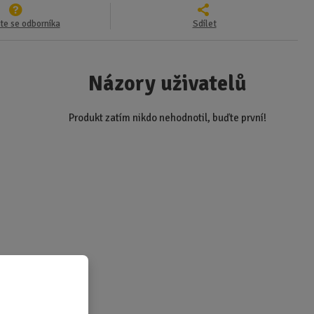
te se odborníka
Sdílet
Názory uživatelů
Produkt zatím nikdo nehodnotil, buďte první!