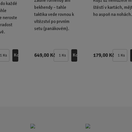
Žádné forhendy ani
Když už nemůžete m
í do každé
bekhendy – tahle
štěstí v kartách, měj
nhle
taktika vede rovnou k
ho aspoň na nohách
ce neroste
vítězství po prvním
 radost
setu (panákovém).
vě.
649,00 Kč
179,00 Kč
Koupit
Koupit
Ks
Ks
Ks
Z
Z
Z
m
m
m
ě
ě
ě
n
n
n
i
i
i
t
t
t
p
p
p
o
o
o
č
č
č
e
e
e
t
t
t