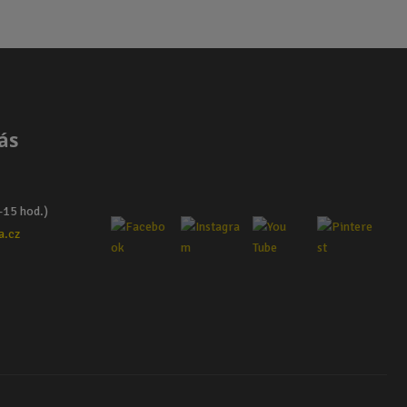
ás
–15 hod.)
a.cz