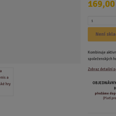
169,00
d
u
k
Z
t
m
.
ě
Není skl
.
n
.
i
t
Kombinuje aktivn
p
o
společenských h
č
Zobraz detailní 
e
t
OBJEDNÁVKY
předáme
dop
(Platí pr