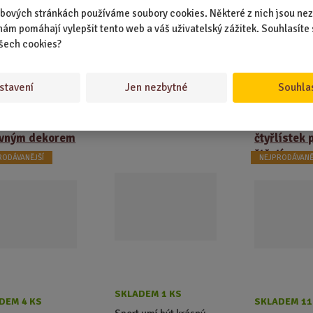
síťce
bových stránkách používáme soubory cookies. Některé z nich jsou nez
nám pomáhají vylepšit tento web a váš uživatelský zážitek. Souhlasíte 
šech cookies?
Doporučené p
stavení
Jen nezbytné
Souhla
ládová
103 sportovních
Ručně vyrá
lka s
kuriozit
mýdlo 75 g
evným dekorem
čtyřlístek 
štěstí
RODÁVANĚJŠÍ
NEJPRODÁVANĚ
SKLADEM 1 KS
DEM 4 KS
SKLADEM 11