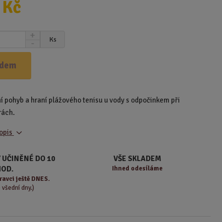
 Kč
N
Ks
S
a
n
v
í
ý
adem
ž
š
i
i
t
t
í pohyb a hraní plážového tenisu u vody s odpočinkem při
m
m
n
rách.
n
o
o
ž
popis
ž
s
s
t
t
 UČINĚNÉ DO 10
VŠE SKLADEM
v
v
HOD.
Ihned odesíláme
í
í
ravci ještě DNES.
o všední dny.)