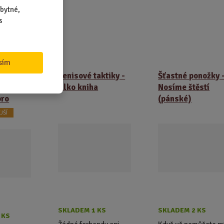
bytné,
s
rodukty
sím
běné
Tenisové taktiky -
Šťastné ponožky 
 –
Alko kniha
Nosíme štěstí
pro
(pánské)
JŠÍ
SKLADEM 1 KS
SKLADEM 2 KS
 KS