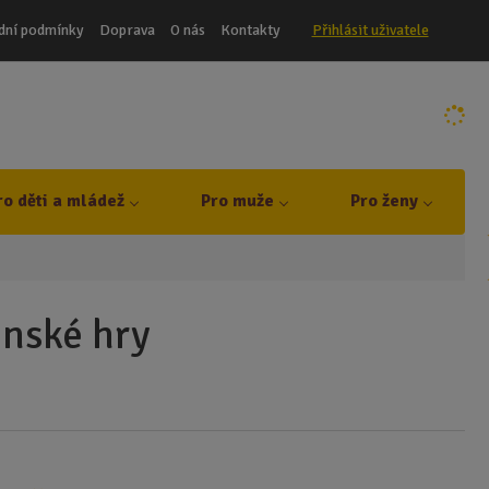
dní podmínky
Doprava
O nás
Kontakty
Přihlásit uživatele
ro děti a mládež
Pro muže
Pro ženy
enské hry