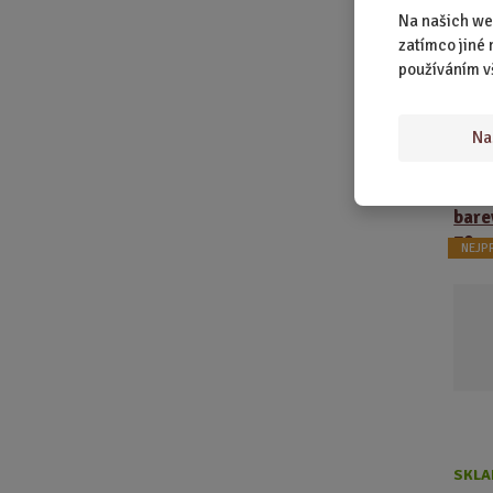
baleno v 
Na našich we
zatímco jiné 
používáním v
Na
Čoko
kabe
bar
70 g
NEJP
SKLA