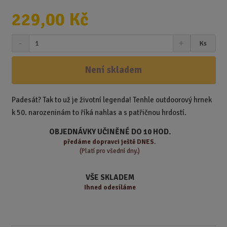
229,00 Kč
S
N
Z
Ks
n
a
m
í
v
ě
ž
ý
Není skladem
n
i
š
i
t
i
t
m
t
Padesát? Tak to už je životní legenda! Tenhle outdoorový hrnek
p
n
m
k 50. narozeninám to říká nahlas a s patřičnou hrdostí.
o
o
n
ž
o
č
OBJEDNÁVKY UČINĚNÉ DO 10 HOD.
s
ž
e
předáme
dopravci ještě DNES.
t
s
t
(Platí pro všední dny.)
v
t
í
v
VŠE SKLADEM
í
Ihned odesíláme