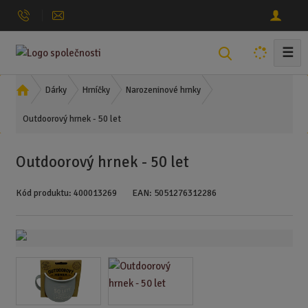
☰
V
y
h
Ú
Dárky
Hrníčky
Narozeninové hrnky
l
v
Outdoorový hrnek - 50 let
o
e
d
d
n
a
Outdoorový hrnek - 50 let
í
t
s
Kód produktu:
400013269
EAN:
5051276312286
t
r
a
n
a