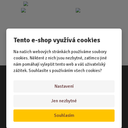
Tento e-shop využívá cookies
Na našich webových stránkách používáme soubory
cookies. Některé z nich jsou nezbytné, zatímco jiné
nám pomáhají vylepšit tento web a váš uživatelský
zážitek. Souhlasíte s používáním všech cookies?
Vše o nákupu
Nastavení
NÁKUPNÍ RÁDCE
Jen nezbytné
TERMÍNY ODESLÁNÍ ZBOŽÍ
Souhlasím
ZPŮSOB DORUČENÍ
OBCHODNÍ PODMÍNKY