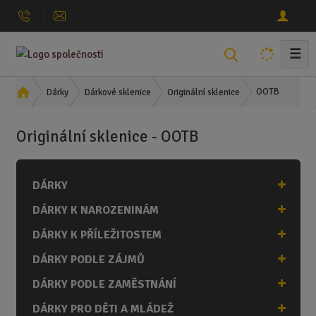
☰
V
y
h
Ú
OOTB
Dárky
Dárkové sklenice
Originální sklenice
l
v
o
e
Originální sklenice - OOTB
d
d
n
a
í
t
DÁRKY
s
t
DÁRKY K NAROZENINÁM
r
a
DÁRKY K PŘÍLEŽITOSTEM
n
DÁRKY PODLE ZÁJMŮ
a
DÁRKY PODLE ZAMĚSTNÁNÍ
DÁRKY PRO DĚTI A MLÁDEŽ