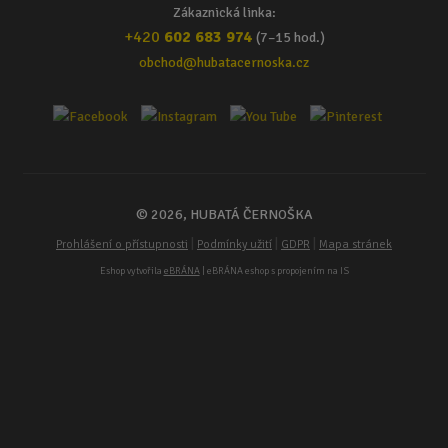
Zákaznická linka:
+420
602 683 974
(7–15 hod.)
obchod@hubatacernoska.cz
© 2026, HUBATÁ ČERNOŠKA
|
|
|
Prohlášení o přístupnosti
Podmínky užití
GDPR
Mapa stránek
Eshop vytvořila
eBRÁNA
| eBRÁNA eshop s propojením na IS