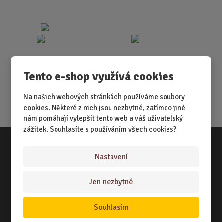
Tento e-shop využívá cookies
Na našich webových stránkách používáme soubory
cookies. Některé z nich jsou nezbytné, zatímco jiné
nám pomáhají vylepšit tento web a váš uživatelský
zážitek. Souhlasíte s používáním všech cookies?
Nastavení
Vše o nákupu
NÁKUPNÍ RÁDCE
Jen nezbytné
TERMÍNY ODESLÁNÍ ZBOŽÍ
Souhlasím
ZPŮSOB DORUČENÍ