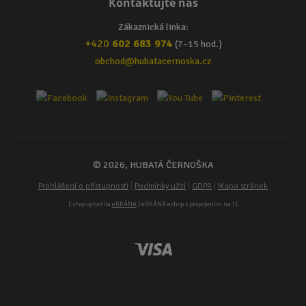
Kontaktujte nás
Zákaznická linka:
+420
602 683 974
(7–15 hod.)
obchod@hubatacernoska.cz
© 2026, HUBATÁ ČERNOŠKA
|
|
|
Prohlášení o přístupnosti
Podmínky užití
GDPR
Mapa stránek
Eshop vytvořila
eBRÁNA
| eBRÁNA eshop s propojením na IS