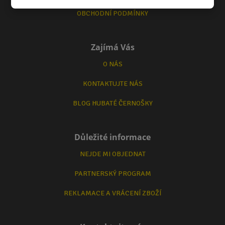
OBCHODNÍ PODMÍNKY
Zajímá Vás
O NÁS
KONTAKTUJTE NÁS
BLOG HUBATÉ ČERNOŠKY
Důležité informace
NEJDE MI OBJEDNAT
PARTNERSKÝ PROGRAM
REKLAMACE A VRÁCENÍ ZBOŽÍ