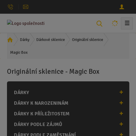
☰
V
y
h
Ú
Dárky
Dárkové sklenice
Originální sklenice
l
v
Magic Box
o
e
d
d
n
a
Originální sklenice - Magic Box
í
t
s
t
DÁRKY
r
a
DÁRKY K NAROZENINÁM
n
a
DÁRKY K PŘÍLEŽITOSTEM
DÁRKY PODLE ZÁJMŮ
DÁRKY PODLE ZAMĚSTNÁNÍ