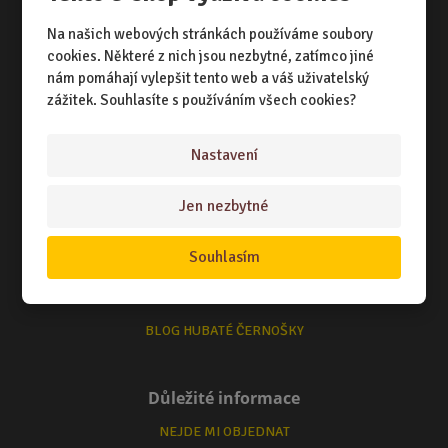
Vše o nákupu
Na našich webových stránkách používáme soubory
NÁKUPNÍ RÁDCE
cookies. Některé z nich jsou nezbytné, zatímco jiné
TERMÍNY ODESLÁNÍ ZBOŽÍ
nám pomáhají vylepšit tento web a váš uživatelský
zážitek. Souhlasíte s používáním všech cookies?
ZPŮSOB DORUČENÍ
OBCHODNÍ PODMÍNKY
Nastavení
Jen nezbytné
Zajímá Vás
O NÁS
Souhlasím
KONTAKTUJTE NÁS
BLOG HUBATÉ ČERNOŠKY
Důležité informace
NEJDE MI OBJEDNAT