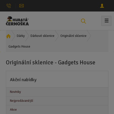
☰
V
y
h
Ú
Dárky
Dárkové sklenice
Originální sklenice
l
v
e
Gadgets House
o
d
d
n
a
Originální sklenice - Gadgets House
í
t
s
t
Akční nabídky
r
a
n
Novinky
a
Nejprodávanější
Akce