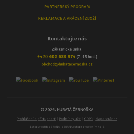
PARTNERSKÝ PROGRAM
REKLAMACE A VRÁCENÍ ZBOŽÍ
Kontaktujte nás
Zákaznická linka:
+420
602 683 974
(7–15 hod.)
obchod@hubatacernoska.cz
© 2026, HUBATÁ ČERNOŠKA
|
|
|
Prohlášení o přístupnosti
Podmínky užití
GDPR
Mapa stránek
Eshop vytvořila
eBRÁNA
| eBRÁNA eshop s propojením na IS