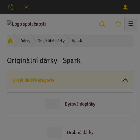
☰
V
y
h
Ú
Spark
Dárky
Originální dárky
l
v
o
e
Originální dárky - Spark
d
d
n
a
í
t
Skrýt další kategorie
s
t
r
a
Bytové doplňky
n
a
Drobné dárky