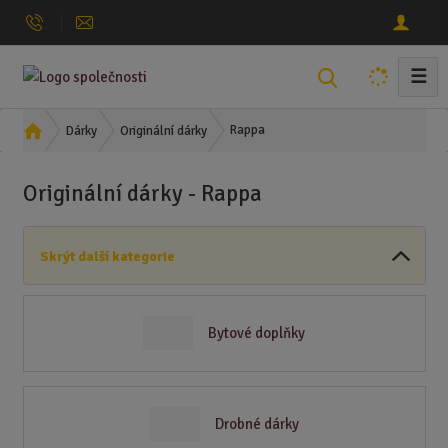
☰
V
y
h
Ú
Rappa
Dárky
Originální dárky
l
v
o
e
Originální dárky - Rappa
d
d
n
a
í
t
Skrýt další kategorie
s
t
r
a
Bytové doplňky
n
a
Drobné dárky