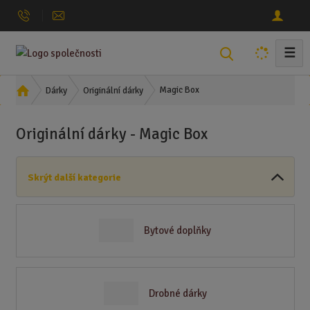
☰
V
y
h
Ú
Magic Box
Dárky
Originální dárky
l
v
o
e
Originální dárky - Magic Box
d
d
n
a
í
t
Skrýt další kategorie
s
t
r
a
Bytové doplňky
n
a
Drobné dárky