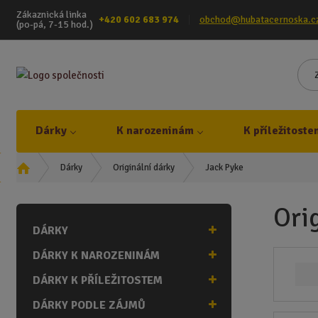
Zákaznická linka
+420 602 683 974
obchod@hubatacernoska.c
(po-pá, 7-15 hod.)
Dárky
K narozeninám
K příležitoste
Ú
Jack Pyke
Dárky
Originální dárky
v
o
Ori
d
DÁRKY
n
í
DÁRKY K NAROZENINÁM
s
t
DÁRKY K PŘÍLEŽITOSTEM
r
DÁRKY PODLE ZÁJMŮ
a