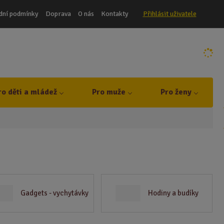
dní podmínky
Doprava
O nás
Kontakty
Přihlásit uživatele
ro děti a mládež
Pro muže
Pro ženy
Gadgets - vychytávky
Hodiny a budíky