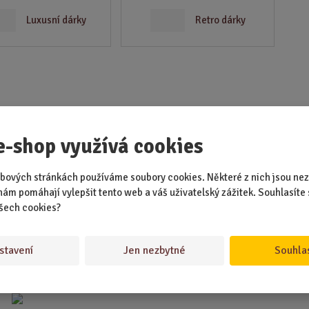
d
Luxusní dárky
Retro dárky
u
k
t
.
.
.
e-shop využívá cookies
bových stránkách používáme soubory cookies. Některé z nich jsou nez
nám pomáhají vylepšit tento web a váš uživatelský zážitek. Souhlasíte 
šech cookies?
stavení
Jen nezbytné
Souhla