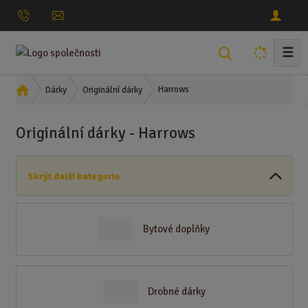
☰
V
y
h
Ú
Harrows
Dárky
Originální dárky
l
v
o
e
Originální dárky - Harrows
d
d
n
a
í
t
Skrýt další kategorie
s
t
r
a
Bytové doplňky
n
a
Drobné dárky