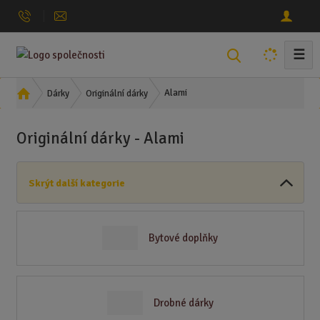
☰
V
y
h
Ú
Alami
Dárky
Originální dárky
l
v
o
e
Originální dárky - Alami
d
d
n
a
í
t
Skrýt další kategorie
s
t
r
a
Bytové doplňky
n
a
Drobné dárky