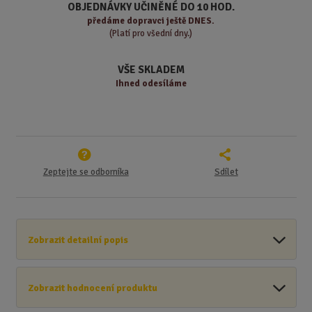
ž
o
č
OBJEDNÁVKY UČINĚNÉ DO 10 HOD.
s
ž
e
předáme
dopravci ještě DNES.
t
s
t
(Platí pro všední dny.)
v
t
í
v
VŠE SKLADEM
í
Ihned odesíláme
Zeptejte se odborníka
Sdílet
Zobrazit detailní popis
Zobrazit hodnocení produktu