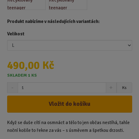
Produkt nabízíme v následujících variantách:
Velikost
490,00 Kč
SKLADEM 1 KS
S
N
Z
Ks
n
a
m
í
v
ě
ž
ý
Vložit do košíku
n
i
š
i
t
i
t
m
t
Když se duše cítí na osmnáct a tělo to jen občas nestíhá, tahle
p
n
m
noční košile to řekne za vás – s úsměvem a špetkou drzosti.
o
o
n