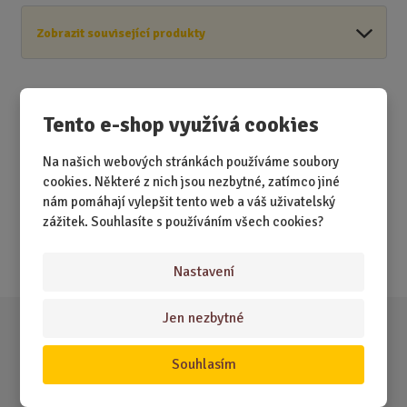
Zobrazit související produkty
Tento e-shop využívá cookies
Akční nabídky
Na našich webových stránkách používáme soubory
cookies. Některé z nich jsou nezbytné, zatímco jiné
Novinky
nám pomáhají vylepšit tento web a váš uživatelský
zážitek. Souhlasíte s používáním všech cookies?
Nejprodávanější
Akce
Nastavení
Jen nezbytné
Souhlasím