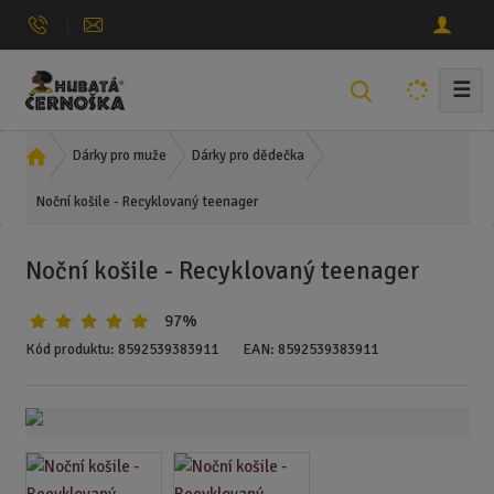
☰
V
y
h
Ú
Dárky pro muže
Dárky pro dědečka
l
v
e
Noční košile - Recyklovaný teenager
o
d
d
n
a
Noční košile - Recyklovaný teenager
í
t
s
97%
t
r
Kód produktu:
8592539383911
EAN:
8592539383911
a
n
a