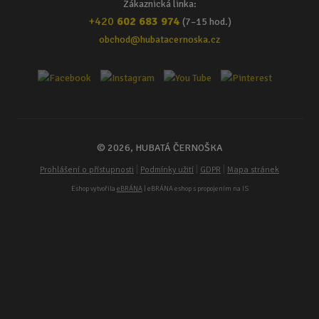
Zákaznická linka:
+420
602 683 974
(7–15 hod.)
obchod@hubatacernoska.cz
© 2026, HUBATÁ ČERNOŠKA
|
|
|
Prohlášení o přístupnosti
Podmínky užití
GDPR
Mapa stránek
Eshop vytvořila
eBRÁNA
| eBRÁNA eshop s propojením na IS