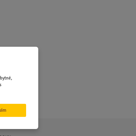
bytné,
s
sím