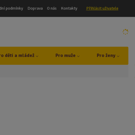
dní podmínky
Doprava
O nás
Kontakty
Přihlásit uživatele
ro děti a mládež
Pro muže
Pro ženy