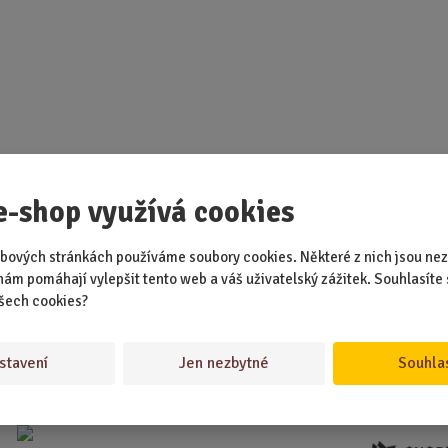
d
u
k
t
.
.
.
e-shop využívá cookies
bových stránkách používáme soubory cookies. Některé z nich jsou nez
nám pomáhají vylepšit tento web a váš uživatelský zážitek. Souhlasíte 
šech cookies?
stavení
Jen nezbytné
Souhla