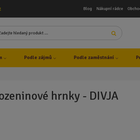
Blog
Nákupní rádce
Obcho
z
Z
Vyhledat
a
d
e
j
m
Podle zájmů
Podle zaměstnání
P
t
e
h
l
e
ozeninové hrnky - DIVJA
d
a
n
ý
p
r
o