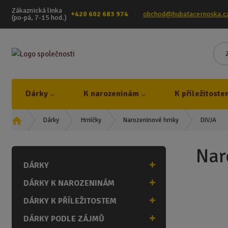
Zákaznická linka
+420 602 683 974
obchod@hubatacernoska.c
(po-pá, 7-15 hod.)
Dárky
K narozeninám
K příležitoste
Ú
DIVJA
Dárky
Hrníčky
Narozeninové hrnky
v
o
Nar
d
DÁRKY
n
í
DÁRKY K NAROZENINÁM
s
t
DÁRKY K PŘÍLEŽITOSTEM
r
DÁRKY PODLE ZÁJMŮ
a