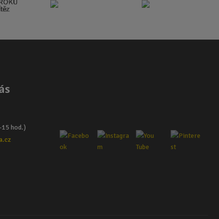
ás
–15 hod.)
a.cz