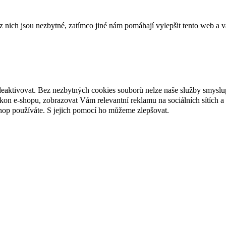
ich jsou nezbytné, zatímco jiné nám pomáhají vylepšit tento web a vá
deaktivovat. Bez nezbytných cookies souborů nelze naše služby smyslu
n e-shopu, zobrazovat Vám relevantní reklamu na sociálních sítích a 
hop používáte. S jejich pomocí ho můžeme zlepšovat.