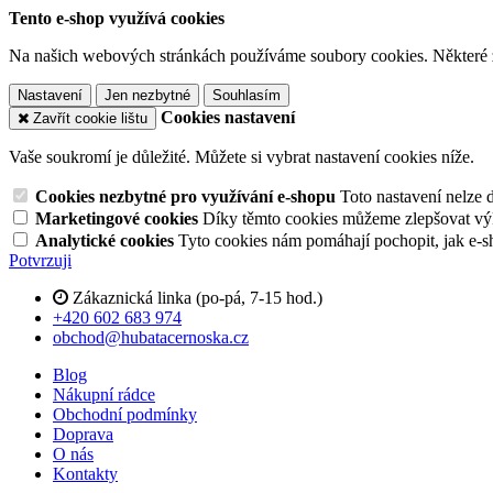
Tento e-shop využívá cookies
Na našich webových stránkách používáme soubory cookies. Některé z n
Nastavení
Jen nezbytné
Souhlasím
Cookies nastavení
Zavřít cookie lištu
Vaše soukromí je důležité. Můžete si vybrat nastavení cookies níže.
Cookies nezbytné pro využívání e-shopu
Toto nastavení nelze 
Marketingové cookies
Díky těmto cookies můžeme zlepšovat výko
Analytické cookies
Tyto cookies nám pomáhají pochopit, jak e-s
Potvrzuji
Zákaznická linka (po-pá, 7-15 hod.)
+420 602 683 974
obchod@hubatacernoska.cz
Blog
Nákupní rádce
Obchodní podmínky
Doprava
O nás
Kontakty