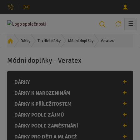
☰
V
y
h
Ú
Veratex
Dárky
Textilní dárky
Módní doplňky
l
v
o
e
Módní doplňky - Veratex
d
d
n
a
í
t
DÁRKY
s
t
DÁRKY K NAROZENINÁM
r
a
DÁRKY K PŘÍLEŽITOSTEM
n
DÁRKY PODLE ZÁJMŮ
a
DÁRKY PODLE ZAMĚSTNÁNÍ
DÁRKY PRO DĚTI A MLÁDEŽ