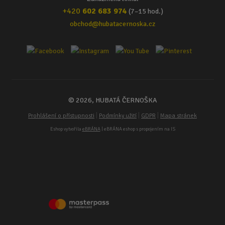
+420
602 683 974
(7–15 hod.)
obchod@hubatacernoska.cz
© 2026, HUBATÁ ČERNOŠKA
|
|
|
Prohlášení o přístupnosti
Podmínky užití
GDPR
Mapa stránek
Eshop vytvořila
eBRÁNA
| eBRÁNA eshop s propojením na IS