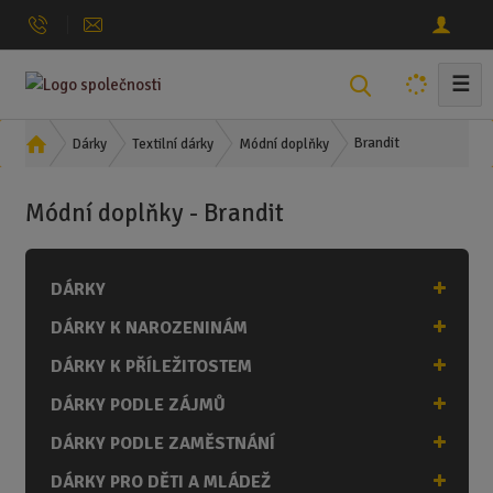
☰
V
y
h
Ú
Brandit
Dárky
Textilní dárky
Módní doplňky
l
v
o
e
Módní doplňky - Brandit
d
d
n
a
í
t
DÁRKY
s
t
DÁRKY K NAROZENINÁM
r
a
DÁRKY K PŘÍLEŽITOSTEM
n
DÁRKY PODLE ZÁJMŮ
a
DÁRKY PODLE ZAMĚSTNÁNÍ
DÁRKY PRO DĚTI A MLÁDEŽ