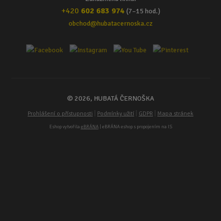
+420
602 683 974
(7–15 hod.)
obchod@hubatacernoska.cz
© 2026, HUBATÁ ČERNOŠKA
|
|
|
Prohlášení o přístupnosti
Podmínky užití
GDPR
Mapa stránek
Eshop vytvořila
eBRÁNA
| eBRÁNA eshop s propojením na IS