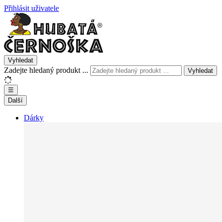
Přihlásit uživatele
Vyhledat
Zadejte hledaný produkt ...
Vyhledat
☰
Další
Dárky