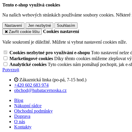
Tento e-shop využívá cookies
Na našich webových stránkách používáme soubory cookies. Některé z n
Nastavení
Jen nezbytné
Souhlasím
Cookies nastavení
Zavřít cookie lištu
Vaše soukromí je důležité. Můžete si vybrat nastavení cookies níže.
Cookies nezbytné pro využívání e-shopu
Toto nastavení nelze 
Marketingové cookies
Díky těmto cookies můžeme zlepšovat výko
Analytické cookies
Tyto cookies nám pomáhají pochopit, jak e-s
Potvrzuji
Zákaznická linka (po-pá, 7-15 hod.)
+420 602 683 974
obchod@hubatacernoska.cz
Blog
Nákupní rádce
Obchodní podmínky
Doprava
O nás
Kontakty