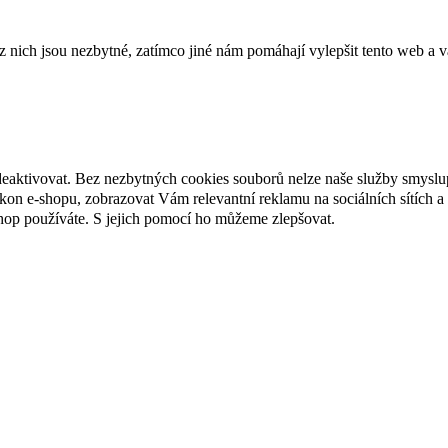
ich jsou nezbytné, zatímco jiné nám pomáhají vylepšit tento web a vá
deaktivovat. Bez nezbytných cookies souborů nelze naše služby smyslu
n e-shopu, zobrazovat Vám relevantní reklamu na sociálních sítích a 
hop používáte. S jejich pomocí ho můžeme zlepšovat.