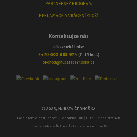
PARTNERSKÝ PROGRAM
REKLAMACE A VRÁCENÍ ZBOŽÍ
Kontaktujte nás
Zákaznická linka:
+420
602 683 974
(7–15 hod.)
obchod@hubatacernoska.cz
© 2026, HUBATÁ ČERNOŠKA
|
|
|
Prohlášení o přístupnosti
Podmínky užití
GDPR
Mapa stránek
Eshop vytvořila
eBRÁNA
| eBRÁNA eshop s propojením na IS