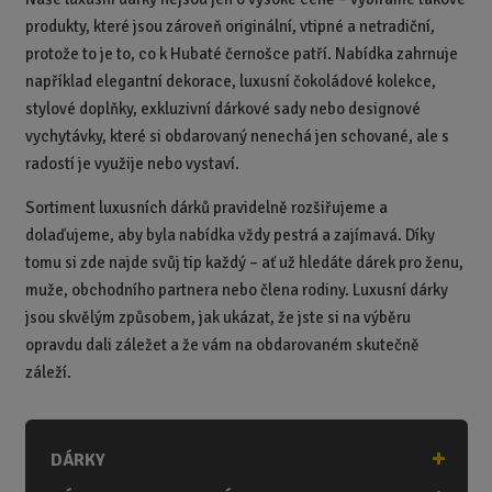
produkty, které jsou zároveň originální, vtipné a netradiční,
protože to je to, co k Hubaté černošce patří. Nabídka zahrnuje
například elegantní dekorace, luxusní čokoládové kolekce,
stylové doplňky, exkluzivní dárkové sady nebo designové
vychytávky, které si obdarovaný nenechá jen schované, ale s
radostí je využije nebo vystaví.
Sortiment luxusních dárků pravidelně rozšiřujeme a
dolaďujeme, aby byla nabídka vždy pestrá a zajímavá. Díky
tomu si zde najde svůj tip každý – ať už hledáte dárek pro ženu,
muže, obchodního partnera nebo člena rodiny. Luxusní dárky
jsou skvělým způsobem, jak ukázat, že jste si na výběru
opravdu dali záležet a že vám na obdarovaném skutečně
záleží.
DÁRKY