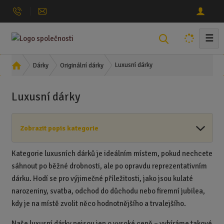
☰
V
y
h
Ú
Luxusní dárky
Dárky
Originální dárky
l
v
o
e
Luxusní dárky
d
d
n
a
í
t
Zobrazit popis kategorie
s
t
r
Kategorie luxusních dárků je ideálním místem, pokud nechcete
a
sáhnout po běžné drobnosti, ale po opravdu reprezentativním
n
dárku. Hodí se pro výjimečné příležitosti, jako jsou kulaté
a
narozeniny, svatba, odchod do důchodu nebo firemní jubilea,
kdy je na místě zvolit něco hodnotnějšího a trvalejšího.
Naše luxusní dárky nejsou jen o vysoké ceně – vybíráme takové