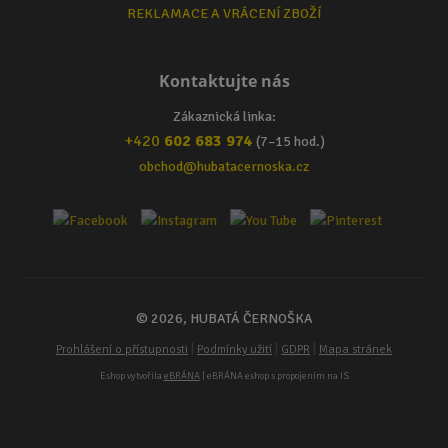
REKLAMACE A VRÁCENÍ ZBOŽÍ
Kontaktujte nás
Zákaznická linka:
+420
602 683 974
(7–15 hod.)
obchod@hubatacernoska.cz
© 2026, HUBATÁ ČERNOŠKA
|
|
|
Prohlášení o přístupnosti
Podmínky užití
GDPR
Mapa stránek
Eshop vytvořila
eBRÁNA
| eBRÁNA eshop s propojením na IS