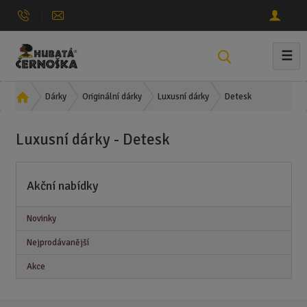
☰
V
y
h
Ú
Detesk
Dárky
Originální dárky
Luxusní dárky
l
v
e
o
Luxusní dárky - Detesk
d
d
n
a
í
t
Akční nabídky
s
t
r
Novinky
a
Nejprodávanější
n
a
Akce