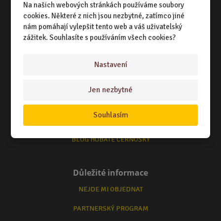
Na našich webových stránkách používáme soubory
TERMÍNY ODESLÁNÍ ZBOŽÍ
cookies. Některé z nich jsou nezbytné, zatímco jiné
nám pomáhají vylepšit tento web a váš uživatelský
ZPŮSOB DORUČENÍ
zážitek. Souhlasíte s používáním všech cookies?
OBCHODNÍ PODMÍNKY
Nastavení
Zajímá Vás
Jen nezbytné
O NÁS
Souhlasím
KONTAKTUJTE NÁS
BLOG HUBATÉ ČERNOŠKY
Důležité informace
NEJDE MI OBJEDNAT
PARTNERSKÝ PROGRAM