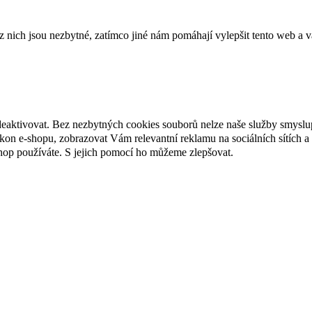
ich jsou nezbytné, zatímco jiné nám pomáhají vylepšit tento web a vá
deaktivovat. Bez nezbytných cookies souborů nelze naše služby smyslu
n e-shopu, zobrazovat Vám relevantní reklamu na sociálních sítích a 
hop používáte. S jejich pomocí ho můžeme zlepšovat.