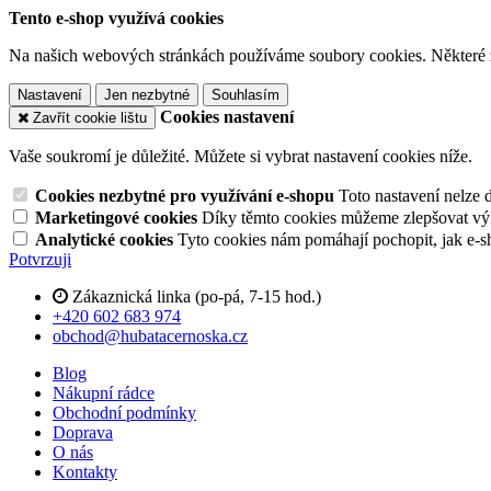
Tento e-shop využívá cookies
Na našich webových stránkách používáme soubory cookies. Některé z n
Nastavení
Jen nezbytné
Souhlasím
Cookies nastavení
Zavřít cookie lištu
Vaše soukromí je důležité. Můžete si vybrat nastavení cookies níže.
Cookies nezbytné pro využívání e-shopu
Toto nastavení nelze 
Marketingové cookies
Díky těmto cookies můžeme zlepšovat výko
Analytické cookies
Tyto cookies nám pomáhají pochopit, jak e-s
Potvrzuji
Zákaznická linka (po-pá, 7-15 hod.)
+420 602 683 974
obchod@hubatacernoska.cz
Blog
Nákupní rádce
Obchodní podmínky
Doprava
O nás
Kontakty