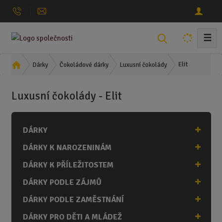
☰
V
y
h
Ú
Elit
Dárky
Čokoládové dárky
Luxusní čokolády
l
v
o
e
Luxusní čokolády - Elit
d
d
n
a
í
t
DÁRKY
s
t
DÁRKY K NAROZENINÁM
r
a
DÁRKY K PŘÍLEŽITOSTEM
n
DÁRKY PODLE ZÁJMŮ
a
DÁRKY PODLE ZAMĚSTNÁNÍ
DÁRKY PRO DĚTI A MLÁDEŽ