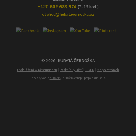
+420
602 683 974
(7–15 hod.)
obchod@hubatacernoska.cz
© 2026, HUBATÁ ČERNOŠKA
|
|
|
Prohlášení o přístupnosti
Podmínky užití
GDPR
Mapa stránek
Eshop vytvořila
eBRÁNA
| eBRÁNA eshop s propojením na IS