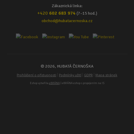
Zákaznická linka:
+420
602 683 974
(7–15 hod.)
obchod@hubatacernoska.cz
© 2026, HUBATÁ ČERNOŠKA
|
|
|
Prohlášení o přístupnosti
Podmínky užití
GDPR
Mapa stránek
Eshop vytvořila
eBRÁNA
| eBRÁNA eshop s propojením na IS