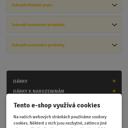
Zobrazit detailní popis
Zobrazit hodnocení produktu
Zobrazit související produkty
DÁRKY
DÁRKY K NAROZENINÁM
DÁRKY K PŘÍLEŽITOSTEM
Tento e-shop využívá cookies
DÁRKY PODLE ZÁJMŮ
Na našich webových stránkách používáme soubory
DÁRKY PODLE ZAMĚSTNÁNÍ
cookies. Některé z nich jsou nezbytné, zatímco jiné