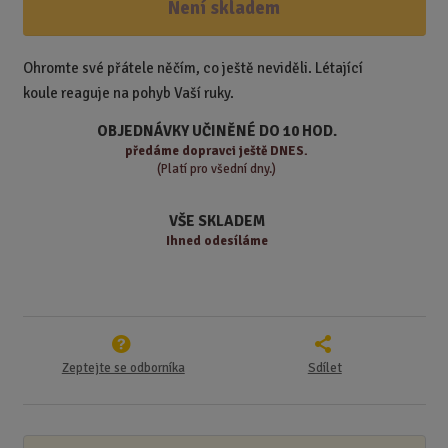
ž
ý
Není skladem
n
i
š
i
t
i
t
m
t
Ohromte své přátele něčím, co ještě neviděli. Létající
p
n
m
koule reaguje na pohyb Vaší ruky.
o
o
n
ž
o
č
OBJEDNÁVKY UČINĚNÉ DO 10 HOD.
s
ž
e
předáme
dopravci ještě DNES.
t
s
t
(Platí pro všední dny.)
v
t
í
v
VŠE SKLADEM
í
Ihned odesíláme
Zeptejte se odborníka
Sdílet