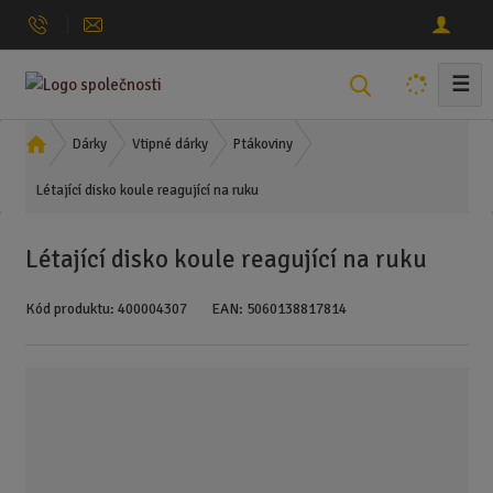
☰
V
y
h
Ú
Dárky
Vtipné dárky
Ptákoviny
l
v
Létající disko koule reagující na ruku
o
e
d
d
n
a
Létající disko koule reagující na ruku
í
t
s
Kód produktu:
400004307
EAN:
5060138817814
t
r
a
n
a