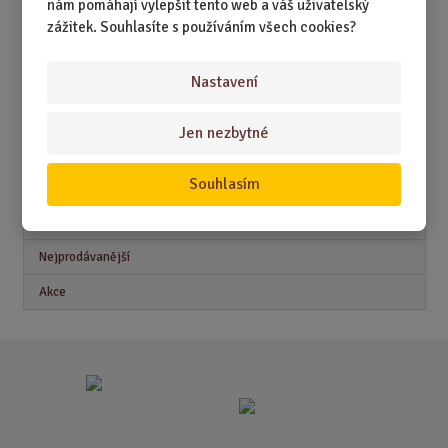
nám pomáhají vylepšit tento web a váš uživatelský
DÁRKY PRO DĚTI A MLÁDEŽ
zážitek. Souhlasíte s používáním všech cookies?
DÁRKY PRO MUŽE
Nastavení
DÁRKY PRO ŽENY
Jen nezbytné
Akční nabídky
Souhlasím
Novinky
Nejprodávanější
Akce