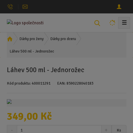
☰
V
y
h
Ú
Dárky pro ženy
Dárky pro dceru
l
v
Láhev 500 ml - Jednorožec
o
e
d
d
n
a
Láhev 500 ml - Jednorožec
í
t
s
Kód produktu:
400011291
EAN:
8590228040183
t
r
a
n
a
349,00 Kč
S
N
Z
Ks