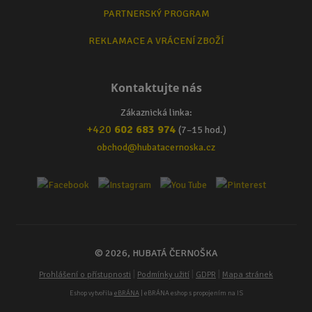
PARTNERSKÝ PROGRAM
REKLAMACE A VRÁCENÍ ZBOŽÍ
Kontaktujte nás
Zákaznická linka:
+420
602 683 974
(7–15 hod.)
obchod@hubatacernoska.cz
© 2026, HUBATÁ ČERNOŠKA
|
|
|
Prohlášení o přístupnosti
Podmínky užití
GDPR
Mapa stránek
Eshop vytvořila
eBRÁNA
| eBRÁNA eshop s propojením na IS