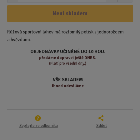
n
a
m
í
v
ě
ž
ý
Není skladem
n
i
š
i
t
i
t
m
t
Růžová sportovní lahev má roztomilý potisk s jednorožcem
p
n
m
a hvězdami.
o
o
n
ž
o
č
OBJEDNÁVKY UČINĚNÉ DO 10 HOD.
s
ž
e
předáme
dopravci ještě DNES.
t
s
t
(Platí pro všední dny.)
v
t
í
v
VŠE SKLADEM
í
Ihned odesíláme
Zeptejte se odborníka
Sdílet